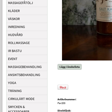
MASSAGEFÅTÖLJ
KLÄDER
VÄSKOR
INREDNING
HUDVÅRD
ROLLMASSAGE
IR BASTU
EVENT
MASSAGEBEHANDLING
Lägg i önskelista
ANSIKTSBEHANDLING
YOGA
TRÄNING
CIRKULÄRT MODE
Artikelnummer:
Par203
SMYCKEN &
Direktlänk:
ACCESSOARER