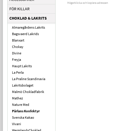
Högerklicka och kopiera adressen
FÖR KILLAR
CHOKLAD & LAKRITS
Almaregårdens Lakrits
Bagsvaerd Lakrids
Blanxart
Chokay
Divine
Freyja
Haupt Lakrits
La Perla
La Praline Scandinavia
Lakritsbolaget
Malmö Chokladfabrik
Mathez
Nature Med
Pärlans Konfektyr
Svenska Kakao
Vivani
WermlandsChoklad