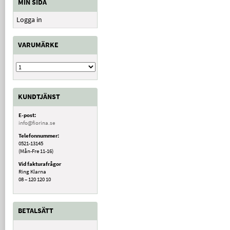
MIN SIDA
Logga in
VARUMÄRKE
KUNDTJÄNST
E-post:
info@fiorina.se
Telefonnummer:
0521-13145
(Mån-Fre 11-16)
Vid fakturafrågor
Ring Klarna
08 – 120 120 10
BETALSÄTT