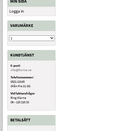
MIN SIDA
Logga in
VARUMÄRKE
KUNDTJÄNST
E-post:
info@fiorina.se
Telefonnummer:
0521-13145
(Mån-Fre 11-16)
Vid fakturafrågor
Ring Klarna
08 – 120 120 10
BETALSÄTT