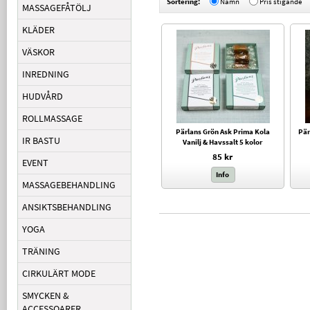
Sortering:
Namn
Pris stigande
MASSAGEFÅTÖLJ
KLÄDER
VÄSKOR
INREDNING
HUDVÅRD
ROLLMASSAGE
Pärlans Grön Ask Prima Kola
Pär
IR BASTU
Vanilj & Havssalt 5 kolor
85 kr
EVENT
Info
MASSAGEBEHANDLING
ANSIKTSBEHANDLING
YOGA
TRÄNING
CIRKULÄRT MODE
SMYCKEN &
ACCESSOARER