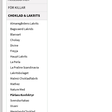
FÖR KILLAR
CHOKLAD & LAKRITS
Almaregårdens Lakrits
Bagsvaerd Lakrids
Blanxart
Chokay
Divine
Freyja
Haupt Lakrits
La Perla
La Praline Scandinavia
Lakritsbolaget
Malmö Chokladfabrik
Mathez
Nature Med
Pärlans Konfektyr
Svenska Kakao
Vivani
WermlandsChoklad