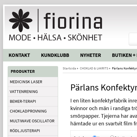
KONTAKT
KUNDKLUBB
NYHETER
BUTIKEN +
Startsida
»
CHOKLAD & LAKRITS
»
Pärlans Konfektyr
PRODUKTER
MEDICINSK LASER
Pärlans Konfekty
VATTENRENING
I en liten konfektyrfabrik i
BEMER-TERAPI
kvinnor och män i randiga trö
CHOKLADPROVNING
smörpapper. Tjejerna har av
MULTIWAVE OSCILLATOR
hämtade ur en svartvit film 
RÖDLJUSTERAPI