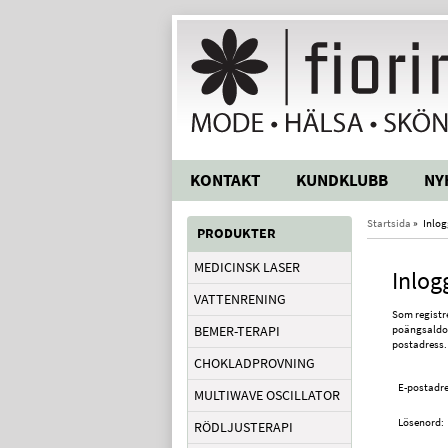
KONTAKT
KUNDKLUBB
NY
Startsida
»
Inlo
PRODUKTER
MEDICINSK LASER
Inlog
VATTENRENING
Som registre
BEMER-TERAPI
poängsaldo i
postadress.
CHOKLADPROVNING
E-postadre
MULTIWAVE OSCILLATOR
Lösenord:
RÖDLJUSTERAPI