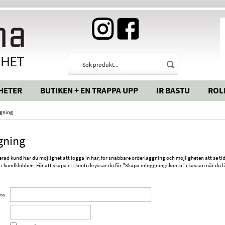
HETER
BUTIKEN + EN TRAPPA UPP
IR BASTU
ROL
ggning
gning
rad kund har du möjlighet att logga in här, för snabbare orderläggning och möjligheten att se tid
 kundklubben. För att skapa ett konto kryssar du för "Skapa inloggningskonto" i kassan när du lägge
ss: