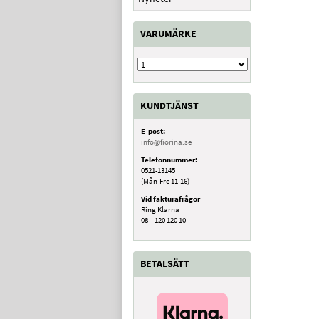
VARUMÄRKE
KUNDTJÄNST
E-post:
info@fiorina.se
Telefonnummer:
0521-13145
(Mån-Fre 11-16)
Vid fakturafrågor
Ring Klarna
08 – 120 120 10
BETALSÄTT