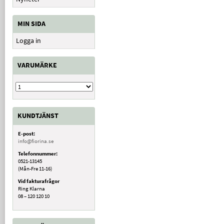
MIN SIDA
Logga in
VARUMÄRKE
KUNDTJÄNST
E-post:
info@fiorina.se
Telefonnummer:
0521-13145
(Mån-Fre 11-16)
Vid fakturafrågor
Ring Klarna
08 – 120 120 10