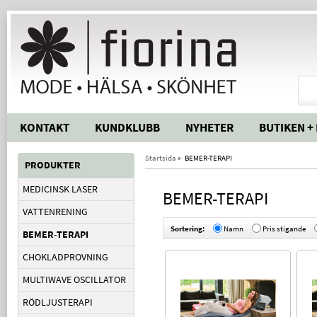
KONTAKT
KUNDKLUBB
NYHETER
BUTIKEN +
Startsida
»
BEMER-TERAPI
PRODUKTER
MEDICINSK LASER
BEMER-TERAPI
VATTENRENING
Sortering:
Namn
Pris stigande
BEMER-TERAPI
CHOKLADPROVNING
MULTIWAVE OSCILLATOR
RÖDLJUSTERAPI