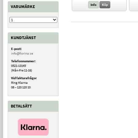
Info
Köp
VARUMÄRKE
KUNDTJÄNST
E-post:
info@fiorina.se
Telefonnummer:
0521-13145
(Mån-Fre 11-16)
Vid fakturafrågor
Ring Klarna
08 – 120 120 10
BETALSÄTT