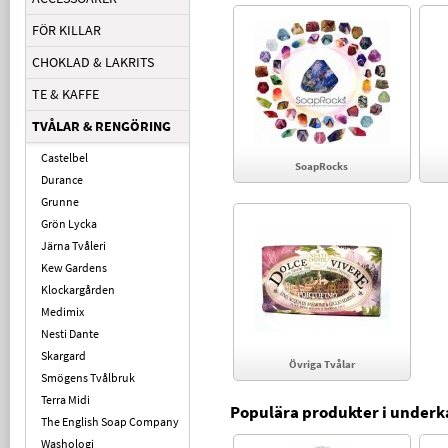
FÖR KILLAR
CHOKLAD & LAKRITS
TE & KAFFE
TVÅLAR & RENGÖRING
Castelbel
SoapRocks
Durance
Grunne
Grön Lycka
Järna Tvåleri
Kew Gardens
Klockargården
Medimix
Nesti Dante
Skargard
Övriga Tvålar
Smögens Tvålbruk
Terra Midi
Populära produkter i underk
The English Soap Company
Washologi