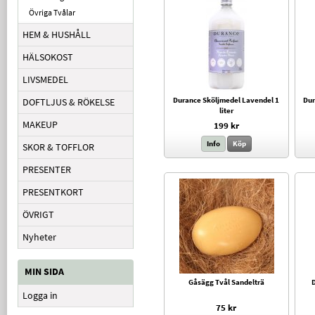
Övriga Tvålar
HEM & HUSHÅLL
HÄLSOKOST
LIVSMEDEL
Durance Sköljmedel Lavendel 1
Dur
DOFTLJUS & RÖKELSE
liter
MAKEUP
199 kr
Info
Köp
SKOR & TOFFLOR
PRESENTER
PRESENTKORT
ÖVRIGT
Nyheter
MIN SIDA
Gåsägg Tvål Sandelträ
D
Logga in
75 kr