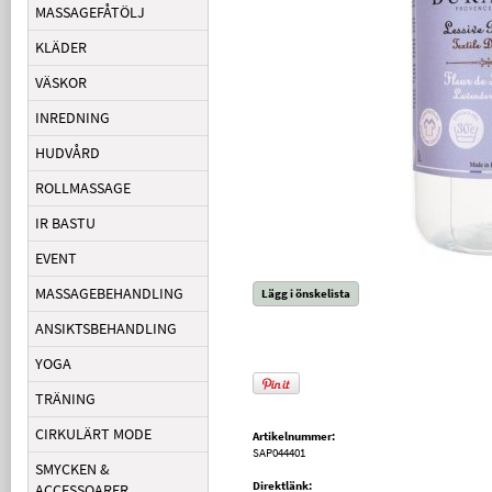
MASSAGEFÅTÖLJ
KLÄDER
VÄSKOR
INREDNING
HUDVÅRD
ROLLMASSAGE
IR BASTU
EVENT
MASSAGEBEHANDLING
Lägg i önskelista
ANSIKTSBEHANDLING
YOGA
TRÄNING
CIRKULÄRT MODE
Artikelnummer:
SAP044401
SMYCKEN &
Direktlänk:
ACCESSOARER