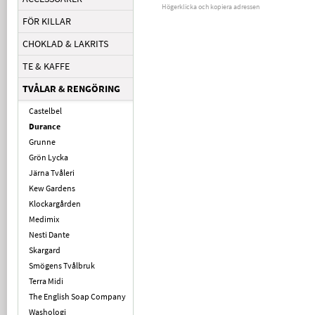
Högerklicka och kopiera adressen
FÖR KILLAR
CHOKLAD & LAKRITS
TE & KAFFE
TVÅLAR & RENGÖRING
Castelbel
Durance
Grunne
Grön Lycka
Järna Tvåleri
Kew Gardens
Klockargården
Medimix
Nesti Dante
Skargard
Smögens Tvålbruk
Terra Midi
The English Soap Company
Washologi