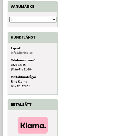
VARUMÄRKE
KUNDTJÄNST
E-post:
info@fiorina.se
Telefonnummer:
0521-13145
(Mån-Fre 11-16)
Vid fakturafrågor
Ring Klarna
08 – 120 120 10
BETALSÄTT