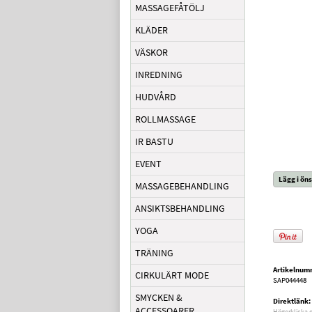
MASSAGEFÅTÖLJ
KLÄDER
VÄSKOR
INREDNING
HUDVÅRD
ROLLMASSAGE
IR BASTU
EVENT
Lägg i öns
MASSAGEBEHANDLING
ANSIKTSBEHANDLING
YOGA
TRÄNING
Artikelnum
CIRKULÄRT MODE
SAP044448
SMYCKEN &
Direktlänk:
ACCESSOARER
Högerklicka 