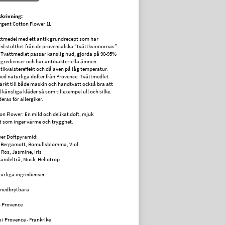
krivning:
rgent Cotton Flower 1L
ättmedel med ett antik grundrecept som har
d stolthet från de provensalska ”tvättkvinnornas”
. Tvättmedlet passar känslig hud, gjorda på 90-95%
ngredienser och har antibakteriella ämnen.
tikvalstereffekt och då även på låg temperatur.
ed naturliga dofter från Provence. Tvättmedlet
rkt till både maskin och handtvätt också bra att
 känsliga kläder så som tillexempel ull och silke.
as för allergiker.
on Flower: En mild och delikat doft, mjuk
 som inger värme och trygghet.
wer Doftpyramid:
: Bergamott, Bomullsblomma, Viol
 Ros, Jasmine, Iris
Sandelträ, Musk, Heliotrop
turliga ingredienser
t nedbrytbara.
n Provence
e i Provence - Frankrike