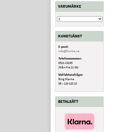
VARUMÄRKE
KUNDTJÄNST
E-post:
info@fiorina.se
Telefonnummer:
0521-13145
(Mån-Fre 11-16)
Vid fakturafrågor
Ring Klarna
08 – 120 120 10
BETALSÄTT