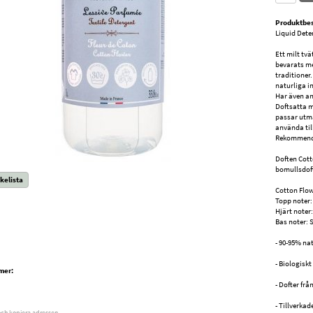
Produktbes
Liquid Dete
Ett milt tv
bevarats me
traditioner
naturliga i
Har även an
Doftsatta m
passar utmä
använda till
Rekommender
Doften Cott
bomullsdoft
kelista
Cotton Flo
Topp noter
Hjärt noter:
Bas noter: 
- 90-95% na
- Biologisk
mer:
- Dofter frå
- Tillverkad
och kopiera adressen