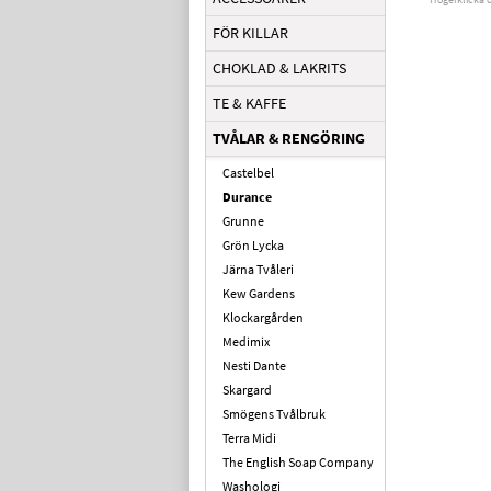
FÖR KILLAR
CHOKLAD & LAKRITS
TE & KAFFE
TVÅLAR & RENGÖRING
Castelbel
Durance
Grunne
Grön Lycka
Järna Tvåleri
Kew Gardens
Klockargården
Medimix
Nesti Dante
Skargard
Smögens Tvålbruk
Terra Midi
The English Soap Company
Washologi