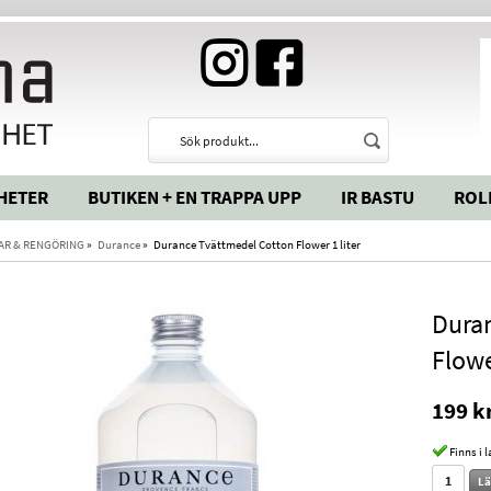
HETER
BUTIKEN + EN TRAPPA UPP
IR BASTU
ROL
AR & RENGÖRING
»
Durance
»
Durance Tvättmedel Cotton Flower 1 liter
Dura
Flowe
199 k
Finns i 
Lä