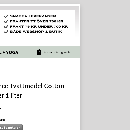
L + YOGA
Din varukorg är tom!
nce Tvättmedel Cotton
r 1 liter
r
lager
gg i varukorg »