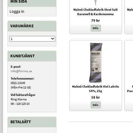
MIN SIDA
Malmö Chokladfabrik Strut Salt
Mal
Logga in
Karamell & Kardemumma
79 kr
VARUMÄRKE
Info
KUNDTJÄNST
E-post:
info@fiorina.se
Telefonnummer:
0521-13145
Malmö Chokladfabrik Viol Lakrits
(Mån-Fre 11-16)
54%, 25g
Pas
Vid fakturafrågor
18 kr
Ring Klarna
08 – 120 120 10
Info
BETALSÄTT