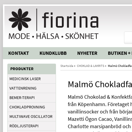
KONTAKT
KUNDKLUBB
NYHETER
BUTIKEN +
Startsida
»
CHOKLAD & LAKRITS
»
Malmö Chokladfa
PRODUKTER
MEDICINSK LASER
Malmö Chokladfa
VATTENRENING
Malmö Chokolad & Konfektfab
BEMER-TERAPI
från Köpenhamn. Företaget ha
CHOKLADPROVNING
vanillinsocker och från börj
MULTIWAVE OSCILLATOR
Mazetti Ögon Cacao, Vanillinso
Charlotte marsipanbröd och D
RÖDLJUSTERAPI