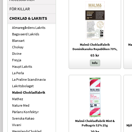
FÖR KILLAR
CHOKLAD & LAKRITS
Almaregårdens Lakrits
Bagsvaerd Lakrids
Blanxart
Malmö Chokladfabrik
Ma
Chokay
Dominikanska Republiken 70%,
Divine
80g
65 kr
Freyja
Info
Haupt Lakrits
La Perla
La Praline Scandinavia
Lakritsbolaget
Malmö Chokladfabrik
Mathez
Nature Med
Pärlans Konfektyr
Svenska Kakao
Malmö Chokladfabrik Mint &
Vivani
Polkagris 52% 25g
Mjö
WermlandsChoklad
20 kr