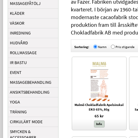
av Fazer. Fabriken utvidgade
MASSAGEFÅTÖLJ
kvarteret. I början av 1960-t
KLÄDER
modernaste cacaofabrik stod 
VÄSKOR
produktion fram till årsskif
Chokladfabrik AB med produkt
INREDNING
HUDVÅRD
Sortering:
Namn
Pris stigande
ROLLMASSAGE
IR BASTU
EVENT
MASSAGEBEHANDLING
ANSIKTSBEHANDLING
YOGA
Malmö Chokladfabrik Apelsinskal
EKO 65%, 80g
S
TRÄNING
65 kr
CIRKULÄRT MODE
Info
SMYCKEN &
ACCESSOARER