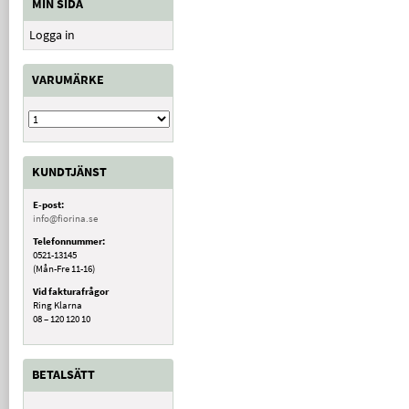
MIN SIDA
Logga in
VARUMÄRKE
KUNDTJÄNST
E-post:
info@fiorina.se
Telefonnummer:
0521-13145
(Mån-Fre 11-16)
Vid fakturafrågor
Ring Klarna
08 – 120 120 10
BETALSÄTT