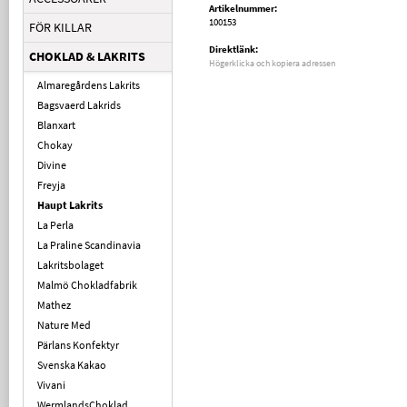
Artikelnummer:
100153
FÖR KILLAR
Direktlänk:
CHOKLAD & LAKRITS
Högerklicka och kopiera adressen
Almaregårdens Lakrits
Bagsvaerd Lakrids
Blanxart
Chokay
Divine
Freyja
Haupt Lakrits
La Perla
La Praline Scandinavia
Lakritsbolaget
Malmö Chokladfabrik
Mathez
Nature Med
Pärlans Konfektyr
Svenska Kakao
Vivani
WermlandsChoklad