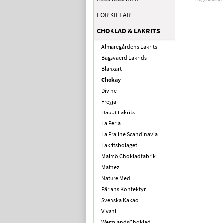
FÖR KILLAR
CHOKLAD & LAKRITS
Almaregårdens Lakrits
Bagsvaerd Lakrids
Blanxart
Chokay
Divine
Freyja
Haupt Lakrits
La Perla
La Praline Scandinavia
Lakritsbolaget
Malmö Chokladfabrik
Mathez
Nature Med
Pärlans Konfektyr
Svenska Kakao
Vivani
WermlandsChoklad