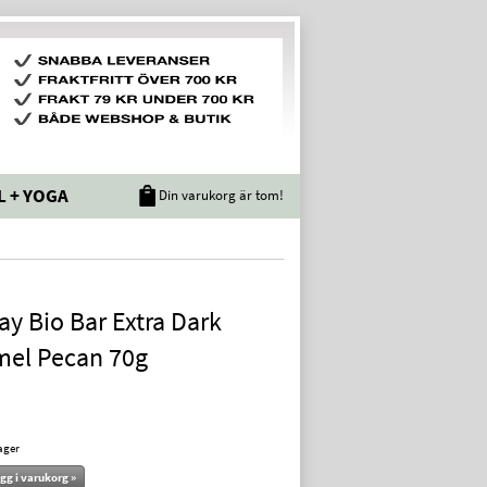
L + YOGA
Din varukorg är tom!
y Bio Bar Extra Dark
mel Pecan 70g
lager
gg i varukorg »