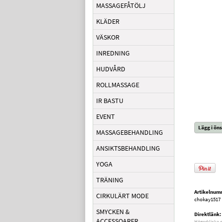
MASSAGEFÅTÖLJ
KLÄDER
VÄSKOR
INREDNING
HUDVÅRD
ROLLMASSAGE
IR BASTU
EVENT
Lägg i öns
MASSAGEBEHANDLING
ANSIKTSBEHANDLING
YOGA
TRÄNING
Artikelnum
CIRKULÄRT MODE
chokay1517
SMYCKEN &
Direktlänk:
ACCESSOARER
Högerklicka 