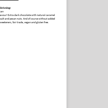
krivning:
can
flavour! Extra dark chocolate with natural caramel
salt and pecan nuts. And of course without added
weeteners, fair trade, vegan and gluten free.