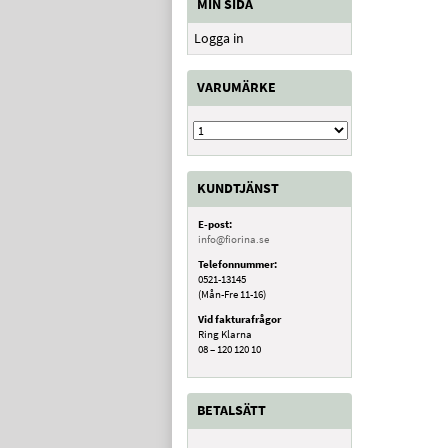
MIN SIDA
Logga in
VARUMÄRKE
KUNDTJÄNST
E-post:
info@fiorina.se
Telefonnummer:
0521-13145
(Mån-Fre 11-16)
Vid fakturafrågor
Ring Klarna
08 – 120 120 10
BETALSÄTT