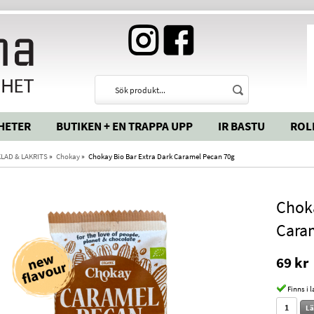
HETER
BUTIKEN + EN TRAPPA UPP
IR BASTU
ROL
LAD & LAKRITS
»
Chokay
»
Chokay Bio Bar Extra Dark Caramel Pecan 70g
Choka
Cara
69 kr
Finns i 
Lä