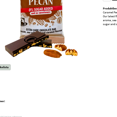
Produktbes
Caramel Pe
Our latest 
aroma, sea 
sugar and s
kelista
mer:
och kopiera adressen