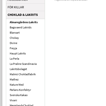
FÖR KILLAR
CHOKLAD & LAKRITS
Almaregårdens Lakrits
Bagsvaerd Lakrids
Blanxart
Chokay
Divine
Freyja
Haupt Lakrits
La Perla
La Praline Scandinavia
Lakritsbolaget
Malmö Chokladfabrik
Mathez
Nature Med
Pärlans Konfektyr
Svenska Kakao
Vivani
WermlandsChoklad