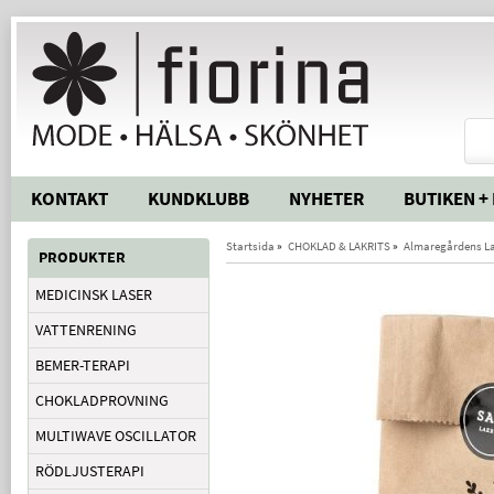
KONTAKT
KUNDKLUBB
NYHETER
BUTIKEN +
Startsida
»
CHOKLAD & LAKRITS
»
Almaregårdens La
PRODUKTER
MEDICINSK LASER
VATTENRENING
BEMER-TERAPI
CHOKLADPROVNING
MULTIWAVE OSCILLATOR
RÖDLJUSTERAPI