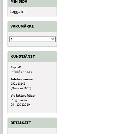
MIN SIDA
Logga in
VARUMÄRKE
KUNDTJÄNST
E-post:
info@fiorina.se
Telefonnummer:
0521-13145
(Mån-Fre 11-16)
Vid fakturafrågor
Ring Klarna
08 – 120 120 10
BETALSÄTT