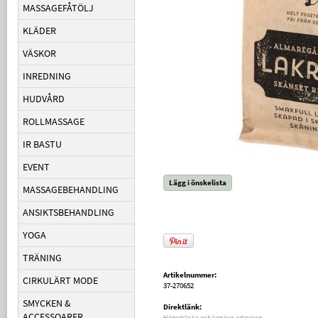
MASSAGEFÅTÖLJ
KLÄDER
VÄSKOR
INREDNING
HUDVÅRD
ROLLMASSAGE
IR BASTU
EVENT
Lägg i önskelista
MASSAGEBEHANDLING
ANSIKTSBEHANDLING
YOGA
TRÄNING
Artikelnummer:
CIRKULÄRT MODE
37-270652
SMYCKEN &
Direktlänk:
ACCESSOARER
Högerklicka och kopiera adressen