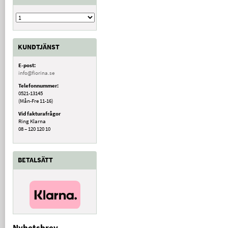
KUNDTJÄNST
E-post:
info@fiorina.se
Telefonnummer:
0521-13145
(Mån-Fre 11-16)
Vid fakturafrågor
Ring Klarna
08 – 120 120 10
BETALSÄTT
Nyhetsbrev