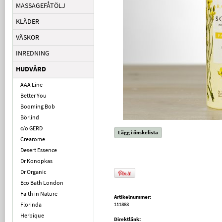
MASSAGEFÅTÖLJ
KLÄDER
VÄSKOR
INREDNING
HUDVÅRD
AAA Line
Better You
Booming Bob
Börlind
c/o GERD
Lägg i önskelista
Crearome
Desert Essence
Dr Konopkas
Dr Organic
Eco Bath London
Faith in Nature
Artikelnummer:
Florinda
111883
Herbique
Direktlänk: