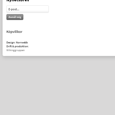
Anmäl mig
Köpvillkor
Design: Norrwebb
Drift & produktion:
Wikinggruppen