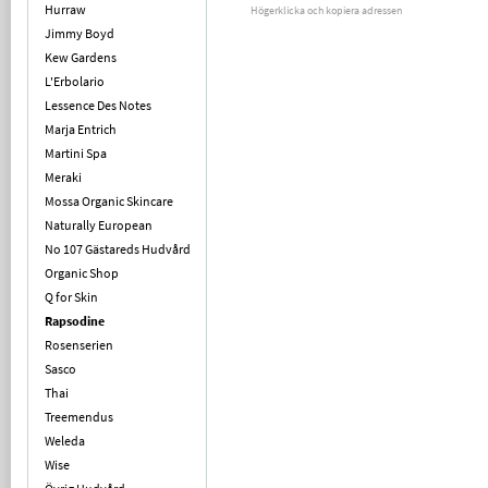
Hurraw
Högerklicka och kopiera adressen
Jimmy Boyd
Kew Gardens
L'Erbolario
Lessence Des Notes
Marja Entrich
Martini Spa
Meraki
Mossa Organic Skincare
Naturally European
No 107 Gästareds Hudvård
Organic Shop
Q for Skin
Rapsodine
Rosenserien
Sasco
Thai
Treemendus
Weleda
Wise