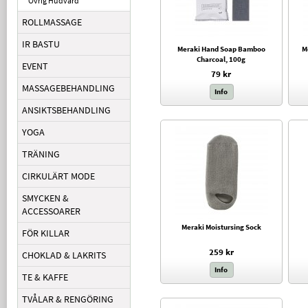
Övrig Hudvård
ROLLMASSAGE
IR BASTU
Meraki Hand Soap Bamboo
M
Charcoal, 100g
EVENT
79 kr
MASSAGEBEHANDLING
Info
ANSIKTSBEHANDLING
YOGA
TRÄNING
CIRKULÄRT MODE
SMYCKEN &
ACCESSOARER
Meraki Moistursing Sock
FÖR KILLAR
259 kr
CHOKLAD & LAKRITS
Info
TE & KAFFE
TVÅLAR & RENGÖRING