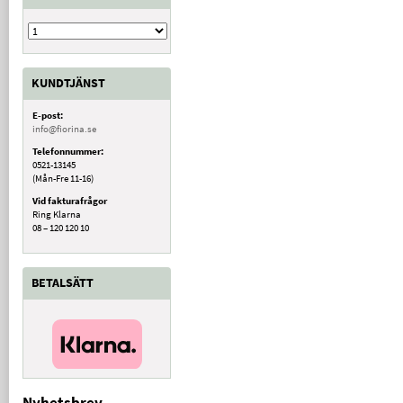
KUNDTJÄNST
E-post:
info@fiorina.se
Telefonnummer:
0521-13145
(Mån-Fre 11-16)
Vid fakturafrågor
Ring Klarna
08 – 120 120 10
BETALSÄTT
Nyhetsbrev