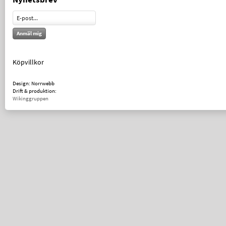
Anmäl mig
Köpvillkor
Design: Norrwebb
Drift & produktion:
Wikinggruppen