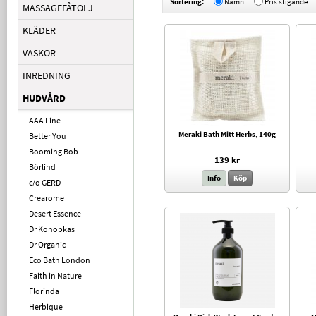
Sortering:
Namn
Pris stigande
MASSAGEFÅTÖLJ
KLÄDER
VÄSKOR
INREDNING
HUDVÅRD
AAA Line
Meraki Bath Mitt Herbs, 140g
Better You
Booming Bob
139 kr
Börlind
Info
Köp
c/o GERD
Crearome
Desert Essence
Dr Konopkas
Dr Organic
Eco Bath London
Faith in Nature
Florinda
Herbique