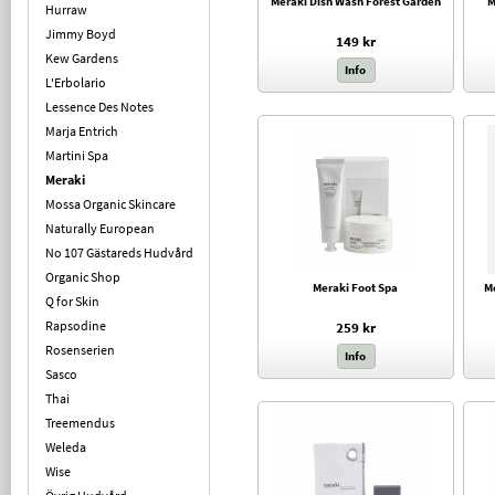
Meraki Dish Wash Forest Garden
M
Hurraw
Jimmy Boyd
149 kr
Kew Gardens
Info
L'Erbolario
Lessence Des Notes
Marja Entrich
Martini Spa
Meraki
Mossa Organic Skincare
Naturally European
No 107 Gästareds Hudvård
Organic Shop
Meraki Foot Spa
M
Q for Skin
Rapsodine
259 kr
Rosenserien
Info
Sasco
Thai
Treemendus
Weleda
Wise