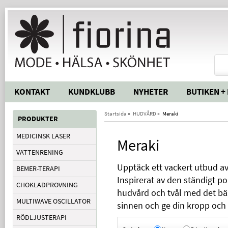
KONTAKT
KUNDKLUBB
NYHETER
BUTIKEN +
Startsida
»
HUDVÅRD
»
Meraki
PRODUKTER
MEDICINSK LASER
Meraki
VATTENRENING
Upptäck ett vackert utbud av
BEMER-TERAPI
Inspirerat av den ständigt po
CHOKLADPROVNING
hudvård och tvål med det bä
MULTIWAVE OSCILLATOR
sinnen och ge din kropp och 
RÖDLJUSTERAPI