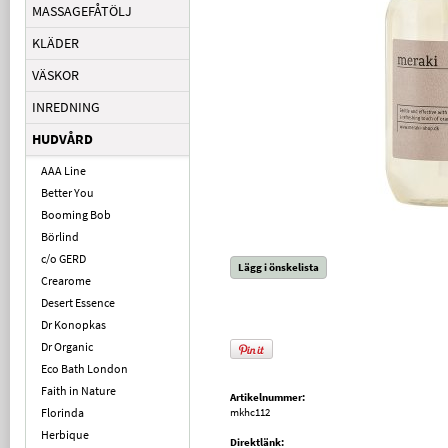
MASSAGEFÅTÖLJ
KLÄDER
VÄSKOR
INREDNING
HUDVÅRD
AAA Line
Better You
Booming Bob
Börlind
c/o GERD
Lägg i önskelista
Crearome
Desert Essence
Dr Konopkas
Dr Organic
Eco Bath London
Faith in Nature
Artikelnummer:
Florinda
mkhc112
Herbique
Direktlänk: