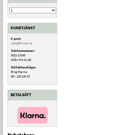
KUNDTJÄNST
E-post:
info@fiorina.se
Telefonnummer:
0521-13145
(Mån-Fre 11-16)
Vid fakturafrågor
Ring Klarna
08 – 120 120 10
BETALSÄTT
Nyhetsbrev