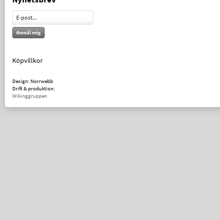
Anmäl mig
Köpvillkor
Design: Norrwebb
Drift & produktion:
Wikinggruppen