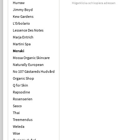
Hurraw
Högerklicka och kopiera adressen
Jimmy Boyd
Kew Gardens
L'Erbolario
Lessence Des Notes
Marja Entrich
Martini Spa
Meraki
Mossa Organic Skincare
Naturally European
No 107 Gästareds Hudvård
Organic Shop
Q for Skin
Rapsodine
Rosenserien
Sasco
Thai
Treemendus
Weleda
Wise