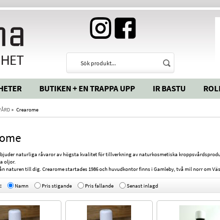
HETER
BUTIKEN + EN TRAPPA UPP
IR BASTU
ROL
VÅRD
»
Crearome
rome
juder naturliga råvaror av högsta kvalitet för tillverkning av naturkosmetiska kroppsvårdsproduk
a oljor.
n naturen till dig. Crearome startades 1986 och huvudkontor finns i Gamleby, två mil norr om Väs
:
Namn
Pris stigande
Pris fallande
Senast inlagd