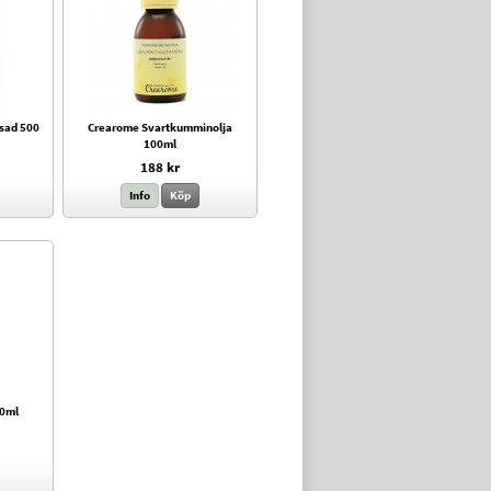
ssad 500
Crearome Svartkumminolja
100ml
188 kr
Info
Köp
00ml