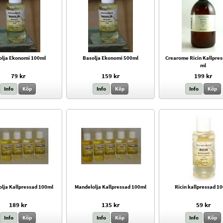
olja Ekonomi 100ml
Basolja Ekonomi 500ml
Crearome Ricin Kallpre
ml
79 kr
159 kr
199 kr
Info
Köp
Info
Köp
Info
Köp
olja Kallpressad 100ml
Mandelolja Kallpressad 100ml
Ricin kallpressad 1
189 kr
135 kr
59 kr
Info
Köp
Info
Köp
Info
Köp