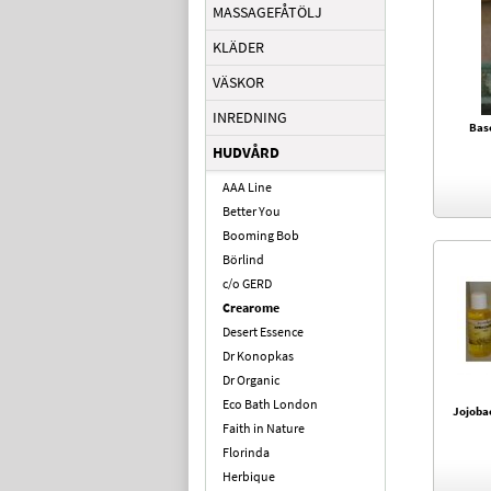
MASSAGEFÅTÖLJ
KLÄDER
VÄSKOR
INREDNING
Bas
HUDVÅRD
AAA Line
Better You
Booming Bob
Börlind
c/o GERD
Crearome
Desert Essence
Dr Konopkas
Dr Organic
Eco Bath London
Jojoba
Faith in Nature
Florinda
Herbique