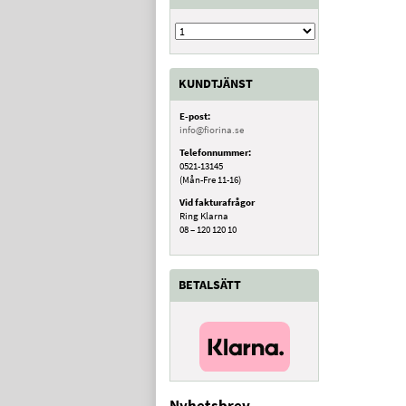
KUNDTJÄNST
E-post:
info@fiorina.se
Telefonnummer:
0521-13145
(Mån-Fre 11-16)
Vid fakturafrågor
Ring Klarna
08 – 120 120 10
BETALSÄTT
Nyhetsbrev