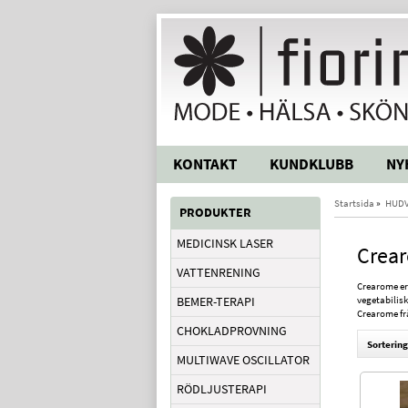
KONTAKT
KUNDKLUBB
NY
Startsida
»
HUD
PRODUKTER
MEDICINSK LASER
Crea
VATTENRENING
Crearome erb
BEMER-TERAPI
vegetabilisk
Crearome frå
CHOKLADPROVNING
Sortering
MULTIWAVE OSCILLATOR
RÖDLJUSTERAPI