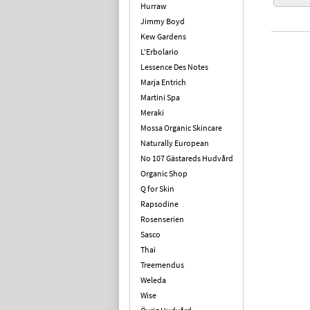
Hurraw
Jimmy Boyd
Kew Gardens
L'Erbolario
Lessence Des Notes
Marja Entrich
Martini Spa
Meraki
Mossa Organic Skincare
Naturally European
No 107 Gästareds Hudvård
Organic Shop
Q for Skin
Rapsodine
Rosenserien
Sasco
Thai
Treemendus
Weleda
Wise