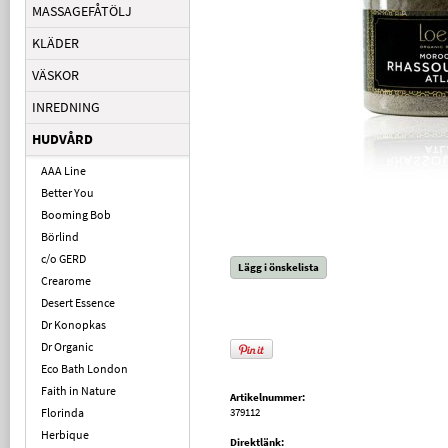
MASSAGEFÅTÖLJ
KLÄDER
VÄSKOR
INREDNING
HUDVÅRD
AAA Line
Better You
Booming Bob
Börlind
c/o GERD
Lägg i önskelista
Crearome
Desert Essence
Dr Konopkas
Dr Organic
Eco Bath London
Faith in Nature
Artikelnummer:
Florinda
379112
Herbique
Direktlänk: