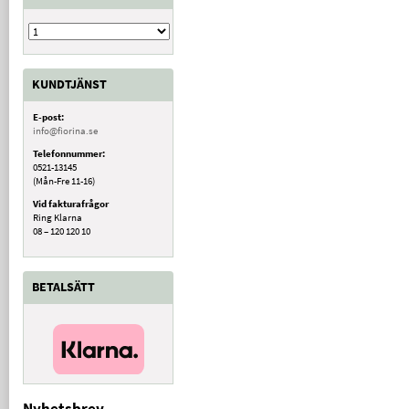
KUNDTJÄNST
E-post:
info@fiorina.se
Telefonnummer:
0521-13145
(Mån-Fre 11-16)
Vid fakturafrågor
Ring Klarna
08 – 120 120 10
BETALSÄTT
Nyhetsbrev