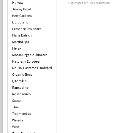
Hurraw
Högerklicka och kopiera adressen
Jimmy Boyd
Kew Gardens
L'Erbolario
Lessence Des Notes
Marja Entrich
Martini Spa
Meraki
Mossa Organic Skincare
Naturally European
No 107 Gästareds Hudvård
Organic Shop
Q for Skin
Rapsodine
Rosenserien
Sasco
Thai
Treemendus
Weleda
Wise