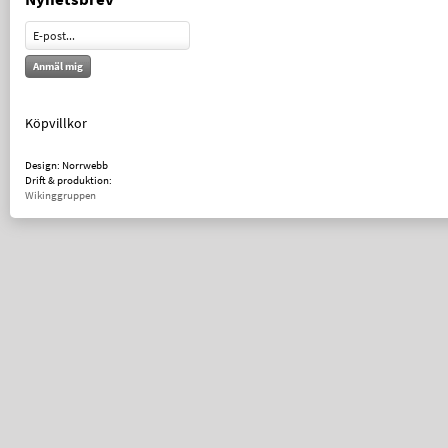
Anmäl mig
Köpvillkor
Design: Norrwebb
Drift & produktion:
Wikinggruppen