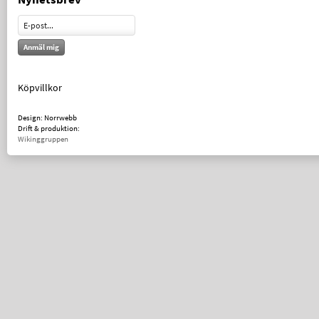
Anmäl mig
Köpvillkor
Design: Norrwebb
Drift & produktion:
Wikinggruppen