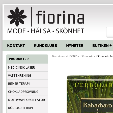
KONTAKT
KUNDKLUBB
NYHETER
BUTIKEN +
Startsida
»
HUDVÅRD
»
L'Erbolario
»
L'Erbolario Tv
PRODUKTER
MEDICINSK LASER
VATTENRENING
BEMER-TERAPI
CHOKLADPROVNING
MULTIWAVE OSCILLATOR
RÖDLJUSTERAPI