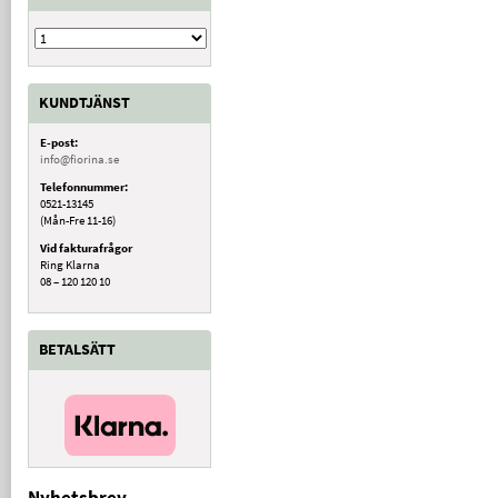
KUNDTJÄNST
E-post:
info@fiorina.se
Telefonnummer:
0521-13145
(Mån-Fre 11-16)
Vid fakturafrågor
Ring Klarna
08 – 120 120 10
BETALSÄTT
Nyhetsbrev