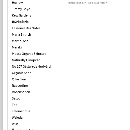
Hurraw
Högerklicka och kopiera adressen
Jimmy Boyd
Kew Gardens
L'Erbolario
Lessence Des Notes
Marja Entrich
Martini Spa
Meraki
Mossa Organic Skincare
Naturally European
No 107 Gästareds Hudvård
Organic Shop
Q for Skin
Rapsodine
Rosenserien
Sasco
Thai
Treemendus
Weleda
Wise