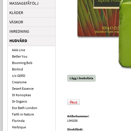
MASSAGEFÅTÖLJ
KLÄDER
VÄSKOR
INREDNING
HUDVÅRD
AAA Line
Better You
Booming Bob
Börlind
c/o GERD
Lägg i önskelista
Crearome
Desert Essence
Dr Konopkas
Dr Organic
Eco Bath London
Faith in Nature
Artikelnummer:
Florinda
L041026
Herbique
Direktlänk: