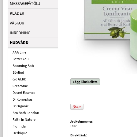
MASSAGEFÅTÖLJ
KLÄDER
VÄSKOR
INREDNING
HUDVÅRD
AAA Line
Better You
Booming Bob
Börlind
c/o GERD
Lägg i önskelista
Crearome
Desert Essence
Dr Konopkas
Dr Organic
Eco Bath London
Faith in Nature
Artikelnummer:
Florinda
L017
Herbique
Direktlänk: