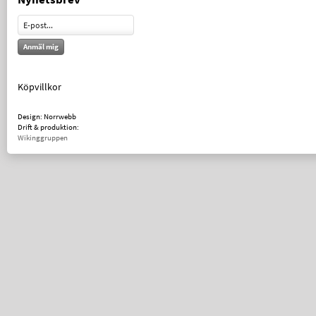
Anmäl mig
Köpvillkor
Design: Norrwebb
Drift & produktion:
Wikinggruppen