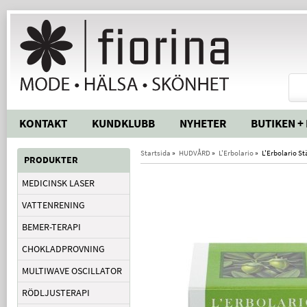
KONTAKT
KUNDKLUBB
NYHETER
BUTIKEN +
Startsida
»
HUDVÅRD
»
L'Erbolario
»
L'Erbolario St
PRODUKTER
MEDICINSK LASER
VATTENRENING
BEMER-TERAPI
CHOKLADPROVNING
MULTIWAVE OSCILLATOR
RÖDLJUSTERAPI