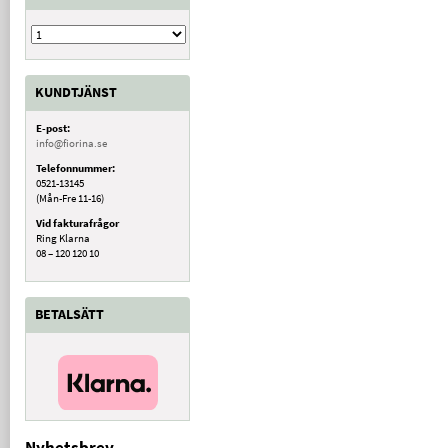
KUNDTJÄNST
E-post:
info@fiorina.se
Telefonnummer:
0521-13145
(Mån-Fre 11-16)
Vid fakturafrågor
Ring Klarna
08 – 120 120 10
BETALSÄTT
Nyhetsbrev