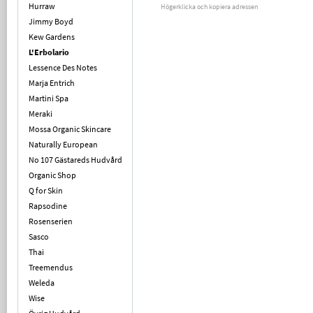
Hurraw
Högerklicka och kopiera adressen
Jimmy Boyd
Kew Gardens
L'Erbolario
Lessence Des Notes
Marja Entrich
Martini Spa
Meraki
Mossa Organic Skincare
Naturally European
No 107 Gästareds Hudvård
Organic Shop
Q for Skin
Rapsodine
Rosenserien
Sasco
Thai
Treemendus
Weleda
Wise