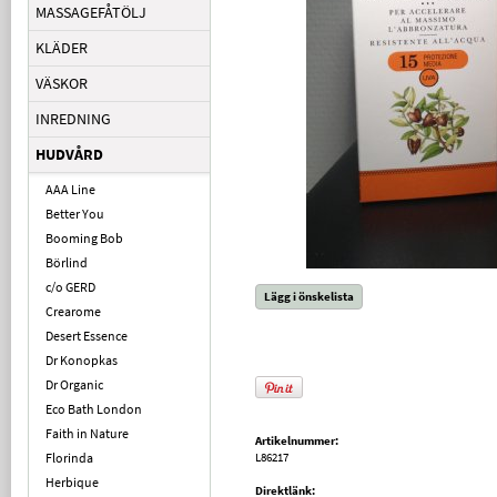
MASSAGEFÅTÖLJ
KLÄDER
VÄSKOR
INREDNING
HUDVÅRD
AAA Line
Better You
Booming Bob
Börlind
c/o GERD
Lägg i önskelista
Crearome
Desert Essence
Dr Konopkas
Dr Organic
Eco Bath London
Faith in Nature
Artikelnummer:
Florinda
L86217
Herbique
Direktlänk: