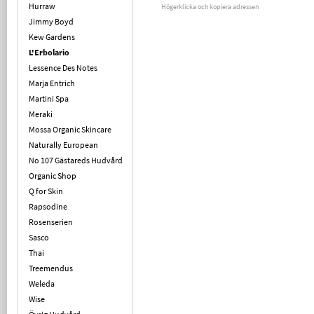
Hurraw
Högerklicka och kopiera adressen
Jimmy Boyd
Kew Gardens
L'Erbolario
Lessence Des Notes
Marja Entrich
Martini Spa
Meraki
Mossa Organic Skincare
Naturally European
No 107 Gästareds Hudvård
Organic Shop
Q for Skin
Rapsodine
Rosenserien
Sasco
Thai
Treemendus
Weleda
Wise