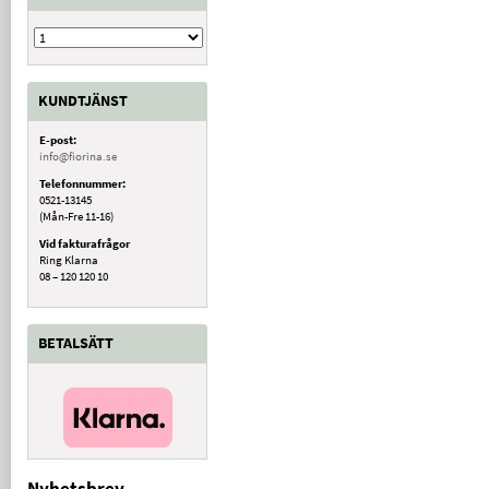
KUNDTJÄNST
E-post:
info@fiorina.se
Telefonnummer:
0521-13145
(Mån-Fre 11-16)
Vid fakturafrågor
Ring Klarna
08 – 120 120 10
BETALSÄTT
Nyhetsbrev