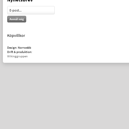
Anmäl mig
Köpvillkor
Design: Norrwebb
Drift & produktion:
Wikinggruppen