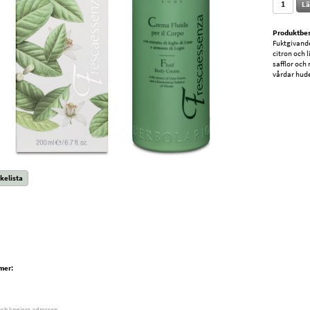
Lä
Produktbes
Fuktgivande
citron och 
safflor och
vårdar hude
kelista
mer:
och kopiera adressen