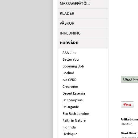
MASSAGEFÅTÖLJ
KLÄDER
VÄSKOR
INREDNING
HUDVÅRD
AAA Line
Better You
Booming Bob
Börlind
Lägg i öns
c/o GERD
Crearome
Desert Essence
Dr Konopkas
Dr Organic
Eco Bath London
Artikelnum
Faith in Nature
L026167
Florinda
Direktlänk:
Herbique
Högerklicka 