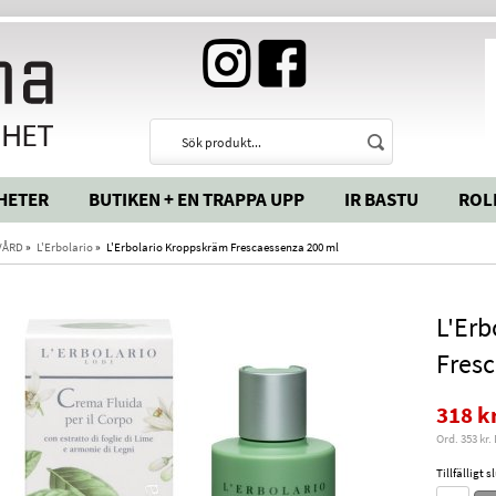
HETER
BUTIKEN + EN TRAPPA UPP
IR BASTU
ROL
VÅRD
»
L'Erbolario
»
L'Erbolario Kroppskräm Frescaessenza 200 ml
L'Erb
Fresc
318 k
Ord. 353 kr.
Tillfälligt 