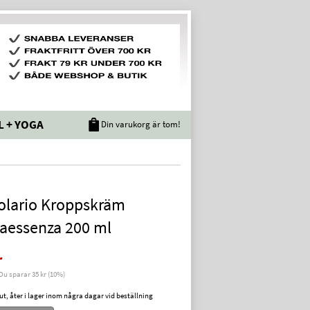
L + YOGA
Din varukorg är tom!
olario Kroppskräm
aessenza 200 ml
r
 Du sparar 35 kr (10%)
slut, åter i lager inom några dagar vid beställning