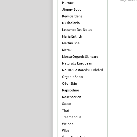
Hurraw
Jimmy Boyd
Kew Gardens
L'Erbolario
Lessence Des Notes
Marja Entrich
Martini Spa
Meraki
Mossa Organic Skincare
Naturally European
No 107 Gästareds Hudvård
Organic Shop
Q for Skin
Rapsodine
Rosenserien
Sasco
Thai
Treemendus
Weleda
Wise