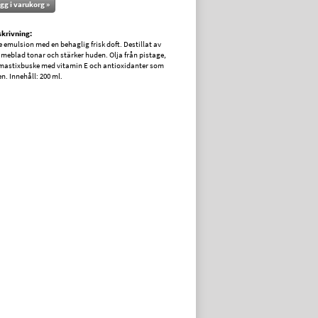
gg i varukorg »
krivning:
 emulsion med en behaglig frisk doft. Destillat av
limeblad tonar och stärker huden. Olja från pistage,
 mastixbuske med vitamin E och antioxidanter som
n. Innehåll: 200 ml.