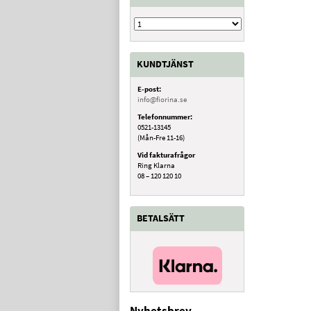
KUNDTJÄNST
E-post:
info@fiorina.se
Telefonnummer:
0521-13145
(Mån-Fre 11-16)
Vid fakturafrågor
Ring Klarna
08 – 120 120 10
BETALSÄTT
Nyhetsbrev