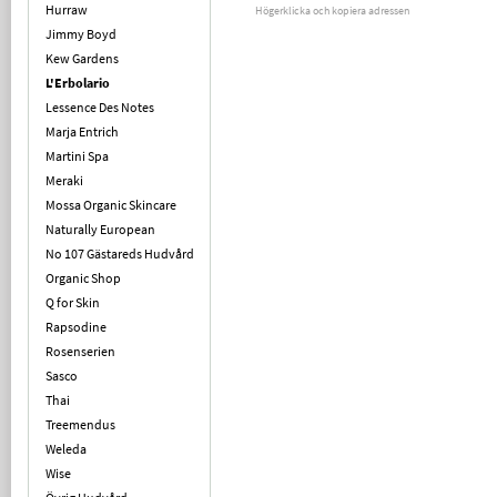
Hurraw
Högerklicka och kopiera adressen
Jimmy Boyd
Kew Gardens
L'Erbolario
Lessence Des Notes
Marja Entrich
Martini Spa
Meraki
Mossa Organic Skincare
Naturally European
No 107 Gästareds Hudvård
Organic Shop
Q for Skin
Rapsodine
Rosenserien
Sasco
Thai
Treemendus
Weleda
Wise