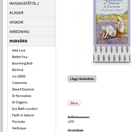
MASSAGEFÅTÖLJ
KLÄDER
VÄSKOR
INREDNING
HUDVÅRD
AAA Line
Better You
Booming Bob
Börlind
c/o GERD
Lägg i önskelista
Crearome
Desert Essence
Dr Konopkas
Dr Organic
Eco Bath London
Faith in Nature
Artikelnummer:
Florinda
L273
Herbique
Direktlänk: