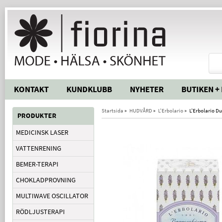
KONTAKT
KUNDKLUBB
NYHETER
BUTIKEN +
Startsida
»
HUDVÅRD
»
L'Erbolario
»
L'Erbolario D
PRODUKTER
MEDICINSK LASER
VATTENRENING
BEMER-TERAPI
CHOKLADPROVNING
MULTIWAVE OSCILLATOR
RÖDLJUSTERAPI