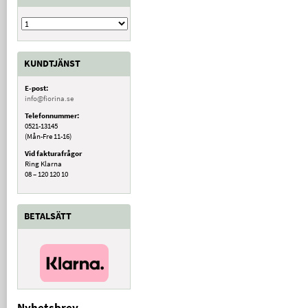
KUNDTJÄNST
E-post:
info@fiorina.se
Telefonnummer:
0521-13145
(Mån-Fre 11-16)
Vid fakturafrågor
Ring Klarna
08 – 120 120 10
BETALSÄTT
Nyhetsbrev