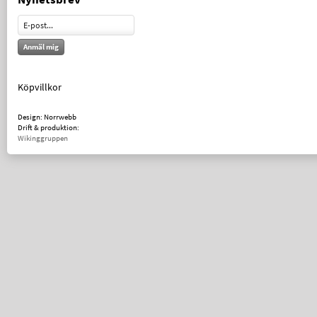
Anmäl mig
Köpvillkor
Design: Norrwebb
Drift & produktion:
Wikinggruppen