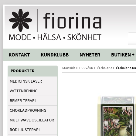
KONTAKT
KUNDKLUBB
NYHETER
BUTIKEN +
Startsida
»
HUDVÅRD
»
L'Erbolario
»
L'Erbolario D
PRODUKTER
MEDICINSK LASER
VATTENRENING
BEMER-TERAPI
CHOKLADPROVNING
MULTIWAVE OSCILLATOR
RÖDLJUSTERAPI