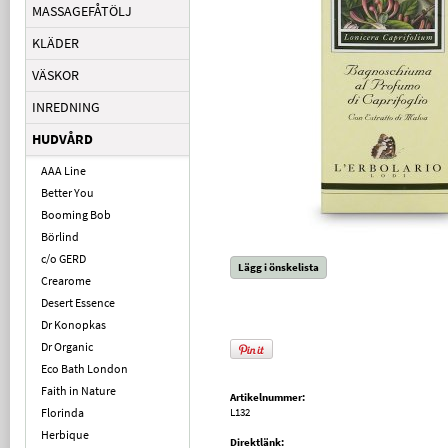
MASSAGEFÅTÖLJ
KLÄDER
VÄSKOR
INREDNING
HUDVÅRD
AAA Line
Better You
Booming Bob
Börlind
c/o GERD
Lägg i önskelista
Crearome
Desert Essence
Dr Konopkas
Dr Organic
Eco Bath London
Faith in Nature
Artikelnummer:
Florinda
L132
Herbique
Direktlänk: