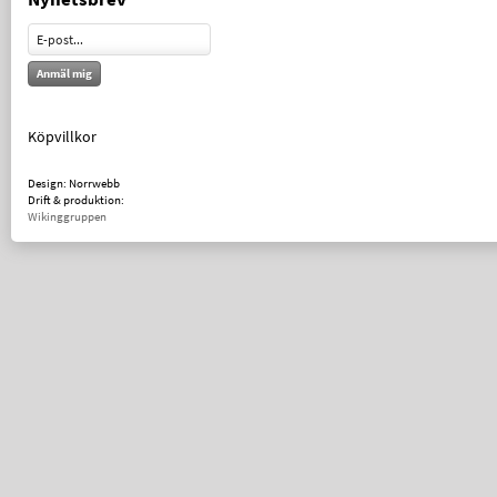
Anmäl mig
Köpvillkor
Design: Norrwebb
Drift & produktion:
Wikinggruppen