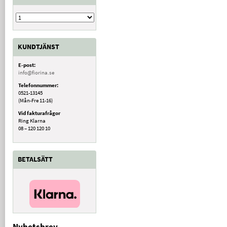
KUNDTJÄNST
E-post:
info@fiorina.se
Telefonnummer:
0521-13145
(Mån-Fre 11-16)
Vid fakturafrågor
Ring Klarna
08 – 120 120 10
BETALSÄTT
Nyhetsbrev