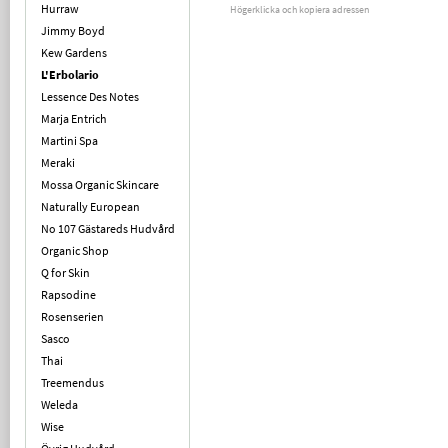
Hurraw
Högerklicka och kopiera adressen
Jimmy Boyd
Kew Gardens
L'Erbolario
Lessence Des Notes
Marja Entrich
Martini Spa
Meraki
Mossa Organic Skincare
Naturally European
No 107 Gästareds Hudvård
Organic Shop
Q for Skin
Rapsodine
Rosenserien
Sasco
Thai
Treemendus
Weleda
Wise