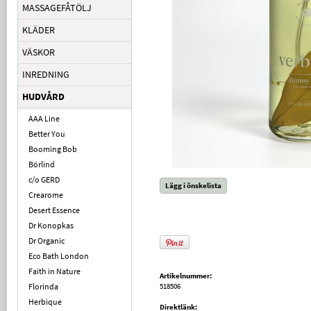
MASSAGEFÅTÖLJ
KLÄDER
VÄSKOR
INREDNING
HUDVÅRD
AAA Line
Better You
Booming Bob
Börlind
c/o GERD
Lägg i önskelista
Crearome
Desert Essence
Dr Konopkas
Dr Organic
Eco Bath London
Faith in Nature
Artikelnummer:
Florinda
518506
Herbique
Direktlänk: