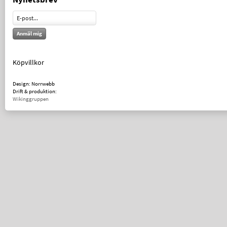
Anmäl mig
Köpvillkor
Design: Norrwebb
Drift & produktion:
Wikinggruppen