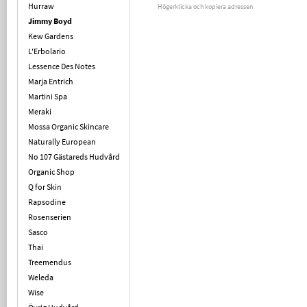
Hurraw
Högerklicka och kopiera adressen
Jimmy Boyd
Kew Gardens
L'Erbolario
Lessence Des Notes
Marja Entrich
Martini Spa
Meraki
Mossa Organic Skincare
Naturally European
No 107 Gästareds Hudvård
Organic Shop
Q for Skin
Rapsodine
Rosenserien
Sasco
Thai
Treemendus
Weleda
Wise