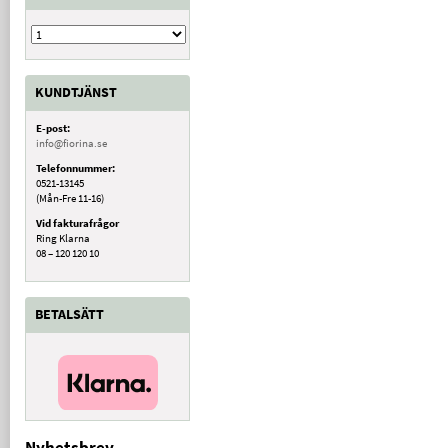
KUNDTJÄNST
E-post:
info@fiorina.se
Telefonnummer:
0521-13145
(Mån-Fre 11-16)
Vid fakturafrågor
Ring Klarna
08 – 120 120 10
BETALSÄTT
Nyhetsbrev