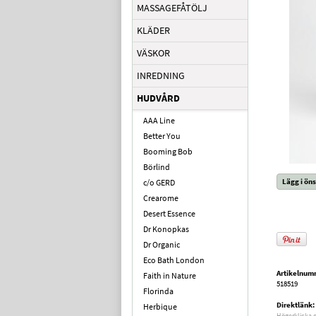
MASSAGEFÅTÖLJ
KLÄDER
VÄSKOR
INREDNING
HUDVÅRD
AAA Line
Better You
Booming Bob
Börlind
Lägg i öns
c/o GERD
Crearome
Desert Essence
Dr Konopkas
Dr Organic
Eco Bath London
Artikelnum
Faith in Nature
518519
Florinda
Direktlänk:
Herbique
Högerklicka 