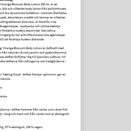
Orange Blossom Body Lotion 200 ml, är en
, lätt och silkeslen body lotion från parfymhusets
och bio-dynamiska kollektion. Lotionen återfuktar
upet, absorberas snabbt och lämnar en silkeslen
udingrediensen aloe vera, är känd för sina
e egenskaper. Jojobaolja och sötmandelolja
att förbättra hudens elasticitet. Den aktiva
n tigergräs har antiinflammatoriska egenskaper
till att fördröja hudens åldrande.
g: Orange Blossom Body Lotion är doftsatt med
r från naturen så som jasmin och apelsinblomma.
ex-doften förflyttar dig till Spaniens sydkust, till
nella dofterna från odlingarna och trädgårdarna i
.
: Feeling Good - doften främjar optimism, ger en
 känsla.
n:
lomma
 oljorna i doften kommer från växter som växer fritt
gt i skog och mark och från växter som är ekologiskt
lig, 97 % ekologisk, 100 % vegan.