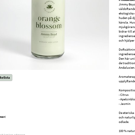
Jimmy Boyd 
väldoftande
ekologiska 
huden på dj
känsla. Huv
mjukgörand
bidrar till 
ingrediense
och hjälper 
Doftsättnin
ingrediense
Den här unis
de traditio
Andalusien
Aromaterapi
kelista
upplyftande
Kompositio
- Citrus
- Apelsinb
- Jasmin
De eteriska
mer:
och naturli
odlade.
100 % natur
och kopiera adressen