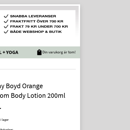
L + YOGA
Din varukorg är tom!
y Boyd Orange
som Body Lotion 200ml
r
 i lager
krivning: