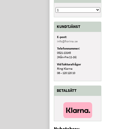
KUNDTJÄNST
E-post:
info@fiorina.se
Telefonnummer:
0521-13145
(Mån-Fre 11-16)
Vid fakturafrågor
Ring Klarna
08 – 120 120 10
BETALSÄTT
Nyhetsbrev