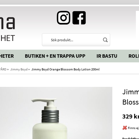
HETER
BUTIKEN + EN TRAPPA UPP
IR BASTU
ROL
VÅRD
»
Jimmy Boyd
»
Jimmy Boyd Orange Blossom Body Lotion 200ml
Jimm
Blos
329 k
Finns ej
Produktbes