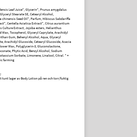
ensis Leaf Juice*, Glycerin*, Prunus amygdalus
 Glyceryl Stearate SE, Cetearyl Alcohol,
chinensis Seed Oil*, Parfum, Hibiscus Sabdariffa
act*, Centella Asiatica Extract*, Citrus aurantium
us Culture Extract, Jojoba esters, Helianthus
 Wax, Tocopherol, Glyceryl Caprylate, Arachidyl
nthan Gum, Behenyl Alcohol, Aqua, Glyceryl
e, Arachidyl Glucoside, Cetearyl Glucoside, Acacia
lower Wax, Polyglycerin-3, Gluconolactone,
conate, Phytic Acid, Benzyl Alcohol, Sodium
otassium Sorbate, Limonene, Linalool, Citral. * =
ic farming
:
t tunt lager av Body Lotion på ren och torr/fuktig