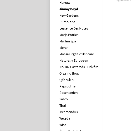
Hurraw
Jimmy Boyd
Kew Gardens
L'Erbolario
Lessence Des Notes
Marja Entrich
Martini Spa
Meraki
Mossa Organic Skincare
Naturally European
No 107 Gästareds Hudvård
Organic Shop
Q for Skin
Rapsodine
Rosenserien
Sasco
Thai
Treemendus
Weleda
Wise