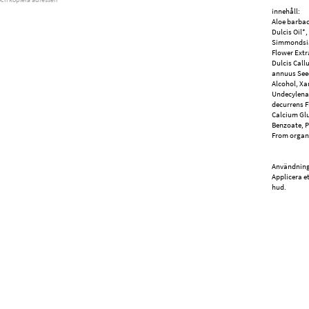
innehåll:
Aloe barbad
Dulcis Oil*,
Simmondsia 
Flower Extr
Dulcis Call
annuus Seed
Alcohol, Xa
Undecylenat
decurrens F
Calcium Glu
Benzoate, P
From organ
Användning
Applicera et
hud.