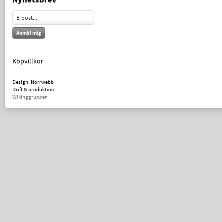
Anmäl mig
Köpvillkor
Design: Norrwebb
Drift & produktion:
Wikinggruppen