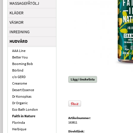
MASSAGEFÅTÖLJ
KLÄDER
VÄSKOR
INREDNING
HUDVÅRD
AAA Line
Better You
Booming Bob
Börlind
c/o GERD
Lägg i önskelista
Crearome
Desert Essence
Dr Konopkas
Dr Organic
Eco Bath London
Faith in Nature
Artikelnummer:
Florinda
163811
Herbique
Direktlänk: