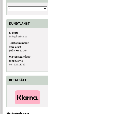
KUNDTJÄNST
E-post:
info@fiorina.se
Telefonnummer:
0521-13145
(Mån-Fre 11-16)
Vid fakturafrågor
Ring Klarna
08 – 120 120 10
BETALSÄTT
Nyhetsbrev