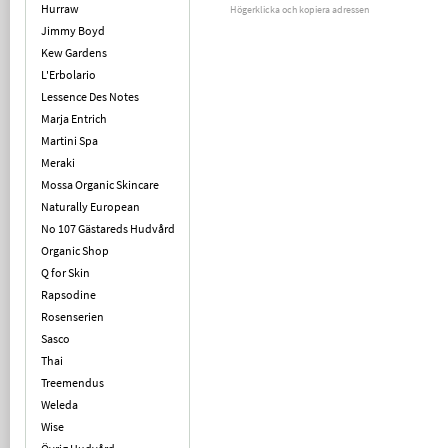
Hurraw
Högerklicka och kopiera adressen
Jimmy Boyd
Kew Gardens
L'Erbolario
Lessence Des Notes
Marja Entrich
Martini Spa
Meraki
Mossa Organic Skincare
Naturally European
No 107 Gästareds Hudvård
Organic Shop
Q for Skin
Rapsodine
Rosenserien
Sasco
Thai
Treemendus
Weleda
Wise