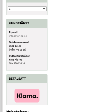
KUNDTJÄNST
E-post:
info@fiorina.se
Telefonnummer:
0521-13145
(Mån-Fre 11-16)
Vid fakturafrågor
Ring Klarna
08 – 120 120 10
BETALSÄTT
Nyhetsbrev