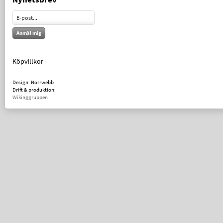
Anmäl mig
Köpvillkor
Design: Norrwebb
Drift & produktion:
Wikinggruppen