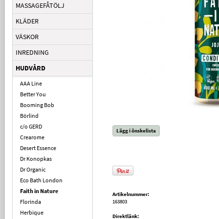
MASSAGEFÅTÖLJ
KLÄDER
VÄSKOR
INREDNING
HUDVÅRD
AAA Line
Better You
Booming Bob
Börlind
c/o GERD
Lägg i önskelista
Crearome
Desert Essence
Dr Konopkas
Dr Organic
Eco Bath London
Faith in Nature
Artikelnummer:
Florinda
163803
Herbique
Direktlänk: