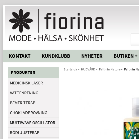
KONTAKT
KUNDKLUBB
NYHETER
BUTIKEN +
Startsida
»
HUDVÅRD
»
Faith in Nature
»
Faith in N
PRODUKTER
MEDICINSK LASER
VATTENRENING
BEMER-TERAPI
CHOKLADPROVNING
MULTIWAVE OSCILLATOR
RÖDLJUSTERAPI