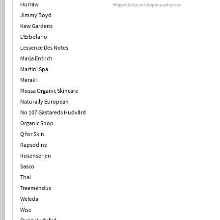
Hurraw
Högerklicka och kopiera adressen
Jimmy Boyd
Kew Gardens
L'Erbolario
Lessence Des Notes
Marja Entrich
Martini Spa
Meraki
Mossa Organic Skincare
Naturally European
No 107 Gästareds Hudvård
Organic Shop
Q for Skin
Rapsodine
Rosenserien
Sasco
Thai
Treemendus
Weleda
Wise