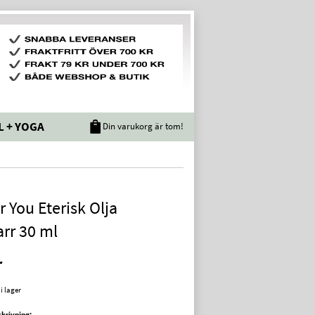
L + YOGA
Din varukorg är tom!
r You Eterisk Olja
arr 30 ml
r
 i lager
krivning: