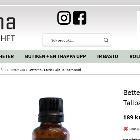
HETER
BUTIKEN + EN TRAPPA UPP
IR BASTU
ROL
VÅRD
»
Better You
»
Better You Eterisk Olja Tallbarr 30 ml
Bette
Tallb
189 k
Finns ej
Produktbes