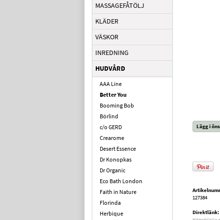
MASSAGEFÅTÖLJ
KLÄDER
VÄSKOR
INREDNING
HUDVÅRD
AAA Line
Better You
Booming Bob
Börlind
Lägg i öns
c/o GERD
Crearome
Desert Essence
Dr Konopkas
Dr Organic
Eco Bath London
Artikelnum
Faith in Nature
127384
Florinda
Direktlänk:
Herbique
Högerklicka 