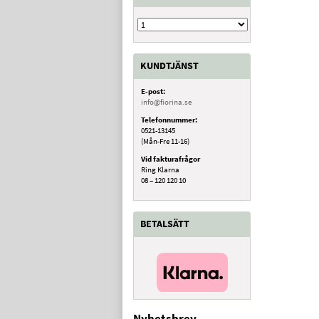
KUNDTJÄNST
E-post:
info@fiorina.se
Telefonnummer:
0521-13145
(Mån-Fre 11-16)
Vid fakturafrågor
Ring Klarna
08 – 120 120 10
BETALSÄTT
Nyhetsbrev