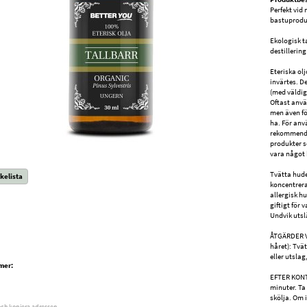
Perfekt vid
bastuprodu
Ekologisk t
destillering
Eteriska ol
invärtes. D
(med väldig
Oftast använ
men även fö
ha. För an
rekommende
produkter s
vara något 
Tvätta hude
kelista
koncentrera
allergisk h
giftigt för
Undvik utslä
ÅTGÄRDER 
håret): Tvä
eller utslag
mer:
EFTER KONT
minuter. Ta 
skölja. Om i
och kopiera adressen