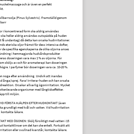
 muskelmassage och är även en perfekt
kt.
allbarrsolja (Pinus Sylvestris). Framställd genom
 barr
jor i koncentrerad form ska aldrig användas
e ska heller aldrig användas outspädda på huden
t få undantag) då detta kan orsaka hudirritationer.
ds eteriska oljor främst för dess intensiva dofter,
r de specifika egenskaperna de olika oljorna anses
vändning i hemmagjorda hudvårdsprodukter
ras doseringen vara max 1 % av oljorna. För
om sköljs av och för aromaterapi kan doseringen
högre. I parfymer bör doseringen vara ca. 10-20 %.
n noga efter användning. Undvik att inandas
d ånga/sprej. Fara! Irriterar huden och kan orsaka
udreaktion. Orsakar allvarlig ögonirritation. Mycket
 vattenlevande organismer med långtidseffekter.
pp till miljön.
VID FÖRSTA HJÄLPEN EFTER HUDKONTAKT (även
tta grundligt med tvål och vatten. Vid hudirritation
, kontakta läkare.
AKT MED ÖGONEN: Skölj försiktigt med vatten i 15
ut kontaktlinser om det kan ske enkelt. Fortsätt att
rritation eller svullnad kvarstår, kontakta läkare.