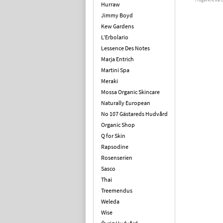
Hurraw
Jimmy Boyd
Kew Gardens
L'Erbolario
Lessence Des Notes
Marja Entrich
Martini Spa
Meraki
Mossa Organic Skincare
Naturally European
No 107 Gästareds Hudvård
Organic Shop
Q for Skin
Rapsodine
Rosenserien
Sasco
Thai
Treemendus
Weleda
Wise