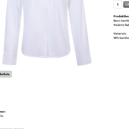
Lä
Produktbes
Basic bamb
Made to fee
Materials:
48% bamboo
kelista
mer:
-XL
och kopiera adressen