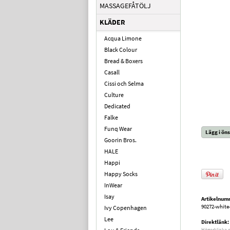
MASSAGEFÅTÖLJ
KLÄDER
Acqua Limone
Black Colour
Bread & Boxers
Casall
Cissi och Selma
Culture
Dedicated
Falke
Funq Wear
Lägg i öns
Goorin Bros.
HALE
Happi
Happy Socks
InWear
Isay
Artikelnum
90272-white
Ivy Copenhagen
Lee
Direktlänk:
Högerklicka 