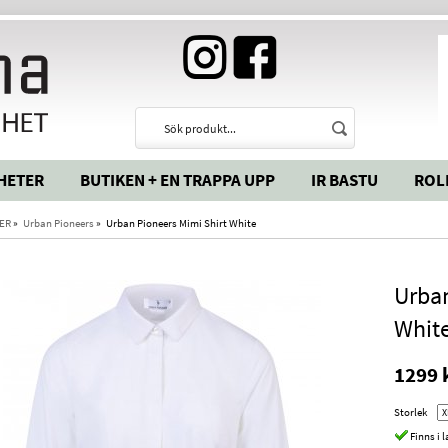
HETER
BUTIKEN + EN TRAPPA UPP
IR BASTU
ROL
ER
»
Urban Pioneers
»
Urban Pioneers Mimi Shirt White
Urban
Whit
1299 
Storlek
Finns i 