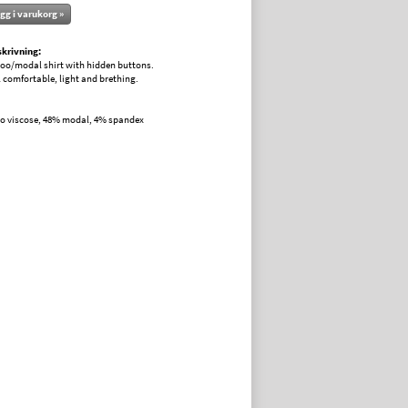
gg i varukorg »
krivning:
oo/modal shirt with hidden buttons.
l comfortable, light and brething.
 viscose, 48% modal, 4% spandex