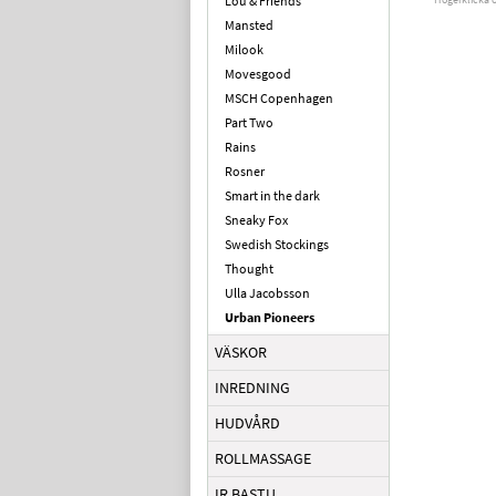
Lou & Friends
Mansted
Milook
Movesgood
MSCH Copenhagen
Part Two
Rains
Rosner
Smart in the dark
Sneaky Fox
Swedish Stockings
Thought
Ulla Jacobsson
Urban Pioneers
VÄSKOR
INREDNING
HUDVÅRD
ROLLMASSAGE
IR BASTU