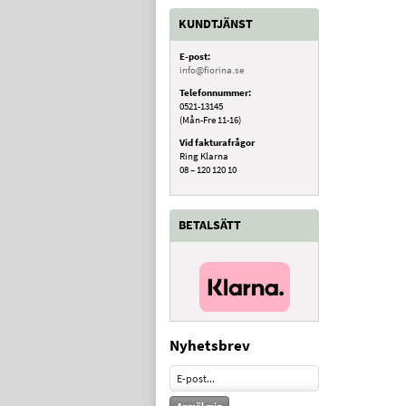
KUNDTJÄNST
E-post:
info@fiorina.se
Telefonnummer:
0521-13145
(Mån-Fre 11-16)
Vid fakturafrågor
Ring Klarna
08 – 120 120 10
BETALSÄTT
Nyhetsbrev