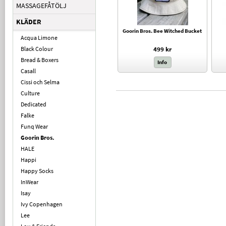
MASSAGEFÅTÖLJ
KLÄDER
Goorin Bros. Bee Witched Bucket
Acqua Limone
Black Colour
499 kr
Bread & Boxers
Info
Casall
Cissi och Selma
Culture
Dedicated
Falke
Funq Wear
Goorin Bros.
HALE
Happi
Happy Socks
InWear
Isay
Ivy Copenhagen
Lee