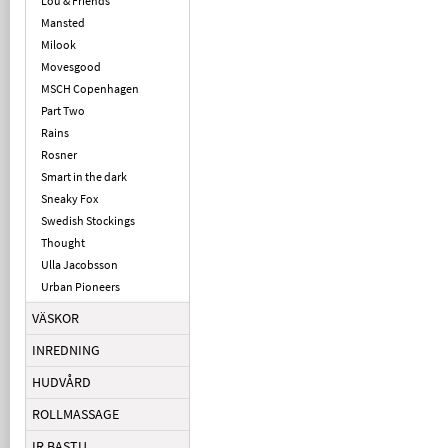
Lou & Friends
Mansted
Milook
Movesgood
MSCH Copenhagen
Part Two
Rains
Rosner
Smart in the dark
Sneaky Fox
Swedish Stockings
Thought
Ulla Jacobsson
Urban Pioneers
VÄSKOR
INREDNING
HUDVÅRD
ROLLMASSAGE
IR BASTU