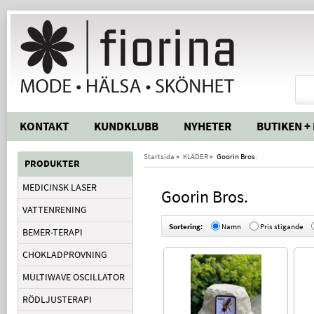
KONTAKT
KUNDKLUBB
NYHETER
BUTIKEN +
Startsida
»
KLÄDER
»
Goorin Bros.
PRODUKTER
MEDICINSK LASER
Goorin Bros.
VATTENRENING
Sortering:
Namn
Pris stigande
BEMER-TERAPI
CHOKLADPROVNING
MULTIWAVE OSCILLATOR
RÖDLJUSTERAPI