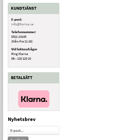
KUNDTJÄNST
E-post:
info@fiorina.se
Telefonnummer:
0521-13145
(Mån-Fre 11-16)
Vid fakturafrågor
Ring Klarna
08 – 120 120 10
BETALSÄTT
Nyhetsbrev