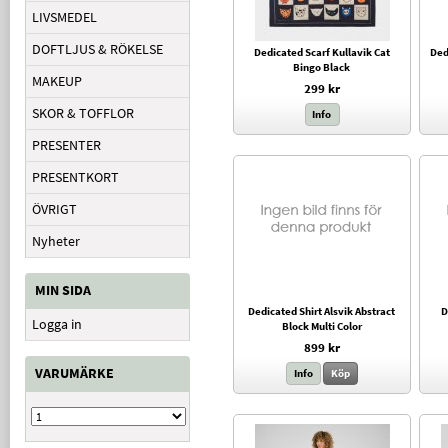
LIVSMEDEL
DOFTLJUS & RÖKELSE
Dedicated Scarf Kullavik Cat
Ded
Bingo Black
MAKEUP
299 kr
SKOR & TOFFLOR
Info
PRESENTER
PRESENTKORT
ÖVRIGT
Nyheter
MIN SIDA
Dedicated Shirt Alsvik Abstract
D
Logga in
Block Multi Color
899 kr
VARUMÄRKE
Info
Köp