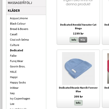
MASSAGEFÅTÖLJ
KLÄDER
Acqua Limone
Black Colour
Dedicated Arendal Sweater Cat
Ded
Bingo
Bread & Boxers
1199 kr
Casall
Cissi och Selma
Info
Köp
Culture
Dedicated
Falke
Funq Wear
Goorin Bros.
HALE
Happi
Happy Socks
InWear
Dedicated Beanie Narvik Forever
Ded
Blue
Isay
399 kr
Ivy Copenhagen
Info
Lee