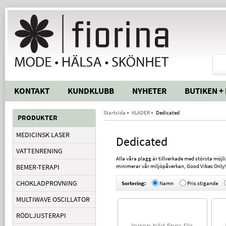
KONTAKT
KUNDKLUBB
NYHETER
BUTIKEN +
Startsida
»
KLÄDER
»
Dedicated
PRODUKTER
MEDICINSK LASER
Dedicated
VATTENRENING
Alla våra plagg är tillverkade med största möjl
BEMER-TERAPI
minimerar vår miljöpåverkan, Good Vibes Only!
CHOKLADPROVNING
Sortering:
Namn
Pris stigande
MULTIWAVE OSCILLATOR
RÖDLJUSTERAPI