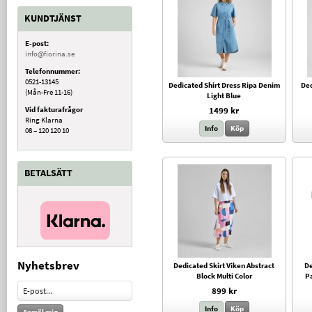
KUNDTJÄNST
E-post:
info@fiorina.se
Telefonnummer:
0521-13145
Dedicated Shirt Dress Ripa Denim
Ded
(Mån-Fre 11-16)
Light Blue
Vid fakturafrågor
1499 kr
Ring Klarna
Info
Köp
08 – 120 120 10
BETALSÄTT
Nyhetsbrev
Dedicated Skirt Viken Abstract
De
Block Multi Color
Pa
899 kr
Info
Köp