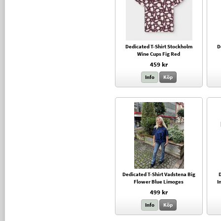
Dedicated T-Shirt Stockholm
D
Wine Cups Fig Red
459 kr
Info
Köp
Dedicated T-Shirt Vadstena Big
D
Flower Blue Limoges
I
499 kr
Info
Köp