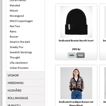
Lou & Friends
Mansted
Milook
Movesgood
MSCH Copenhagen
Part Two
Rains
Rosner
Dedicated Beanie Narvik Svart
De
Smart in the dark
Sneaky Fox
399 kr
Swedish Stockings
Info
Köp
Thought
Ulla Jacobsson
Urban Pioneers
VÄSKOR
INREDNING
HUDVÅRD
ROLLMASSAGE
Dedicated Cardigan Kanan Cat
De
IR BASTU
Bingo Black