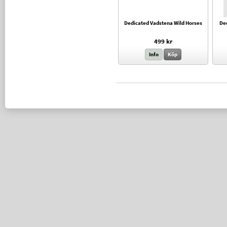
Dedicated Vadstena Wild Horses
Ded
499 kr
Info
Köp