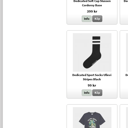
Dedicated Soft Cap Slussen
Ded
Cordoroy Base
399 kr
Info
Köp
Dedicated Sport Socks Ullevi
D
Stripes Black
99 kr
Info
Köp