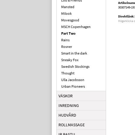
Lou & Friends
Artikelnum
Mansted
30307149-19
Milook
Direktlänk:
Movesgood
Högerklicka 
MSCH Copenhagen
Part Two
Rains
Rosner
Smart in the dark
Sneaky Fox
Swedish Stockings
Thought
Ulla Jacobsson
Urban Pioneers
VÄSKOR
INREDNING
HUDVÅRD
ROLLMASSAGE
IR BASTU