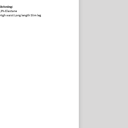
krivning:
,3% Elastane
t High waist Long length Slim leg