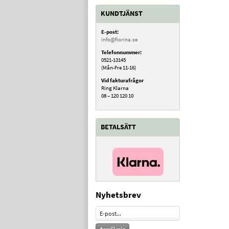
KUNDTJÄNST
E-post:
info@fiorina.se
Telefonnummer:
0521-13145
(Mån-Fre 11-16)
Vid fakturafrågor
Ring Klarna
08 – 120 120 10
BETALSÄTT
Nyhetsbrev