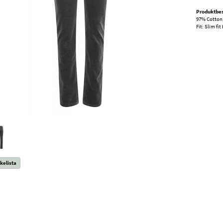
Produktbes
97% Cotton
Fit: Slim fi
kelista