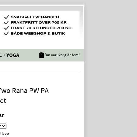
L + YOGA
Din varukorg är tom!
 Two Rana PW PA
et
kr
 i lager