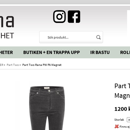
HETER
BUTIKEN + EN TRAPPA UPP
IR BASTU
ROL
ER
»
Part Two
»
Part Two Rana PW PA Magnet
Part
Magn
1200 
Storlek
Finns ej