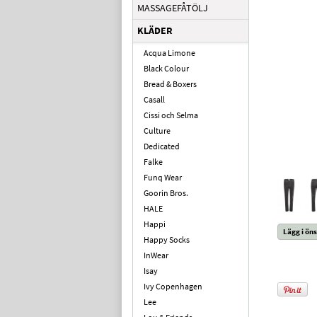
MASSAGEFÅTÖLJ
KLÄDER
Acqua Limone
Black Colour
Bread & Boxers
Casall
Cissi och Selma
Culture
Dedicated
Falke
Funq Wear
Goorin Bros.
HALE
Happi
Lägg i öns
Happy Socks
InWear
Isay
Ivy Copenhagen
Lee