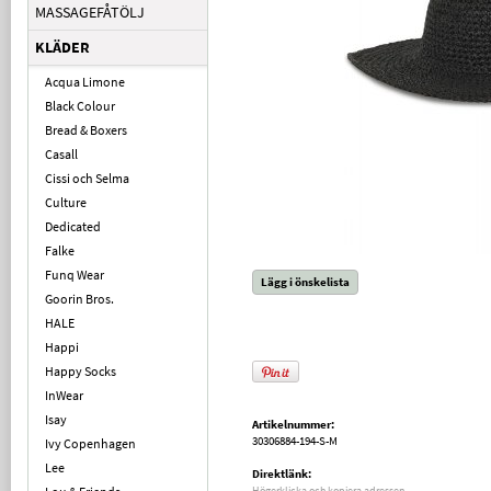
MASSAGEFÅTÖLJ
KLÄDER
Acqua Limone
Black Colour
Bread & Boxers
Casall
Cissi och Selma
Culture
Dedicated
Falke
Funq Wear
Lägg i önskelista
Goorin Bros.
HALE
Happi
Happy Socks
InWear
Isay
Artikelnummer:
30306884-194-S-M
Ivy Copenhagen
Lee
Direktlänk:
Högerklicka och kopiera adressen