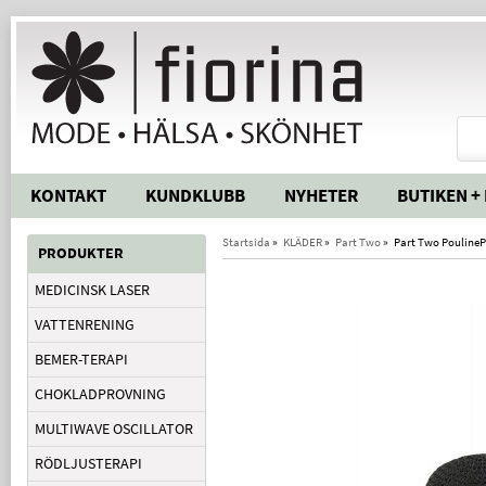
KONTAKT
KUNDKLUBB
NYHETER
BUTIKEN +
Startsida
»
KLÄDER
»
Part Two
»
Part Two Pouline
PRODUKTER
MEDICINSK LASER
VATTENRENING
BEMER-TERAPI
CHOKLADPROVNING
MULTIWAVE OSCILLATOR
RÖDLJUSTERAPI