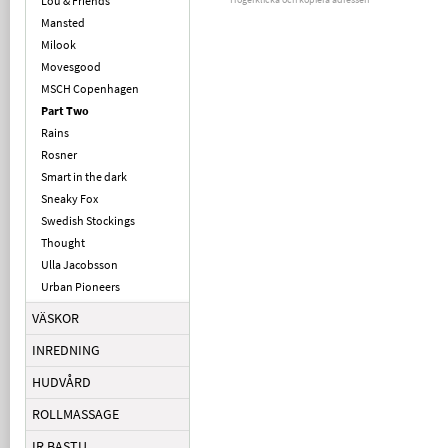
Lou & Friends
Mansted
Milook
Movesgood
MSCH Copenhagen
Part Two
Rains
Rosner
Smart in the dark
Sneaky Fox
Swedish Stockings
Thought
Ulla Jacobsson
Urban Pioneers
VÄSKOR
INREDNING
HUDVÅRD
ROLLMASSAGE
IR BASTU