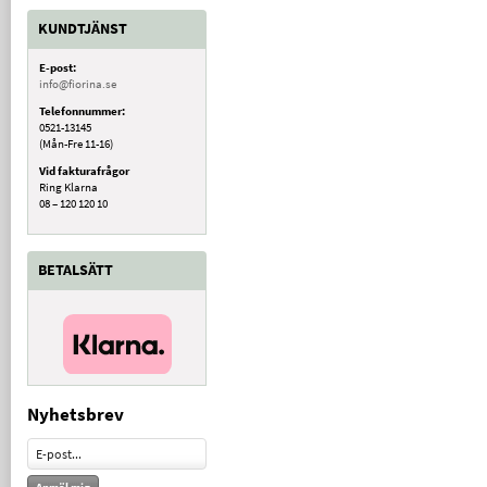
KUNDTJÄNST
E-post:
info@fiorina.se
Telefonnummer:
0521-13145
(Mån-Fre 11-16)
Vid fakturafrågor
Ring Klarna
08 – 120 120 10
BETALSÄTT
Nyhetsbrev