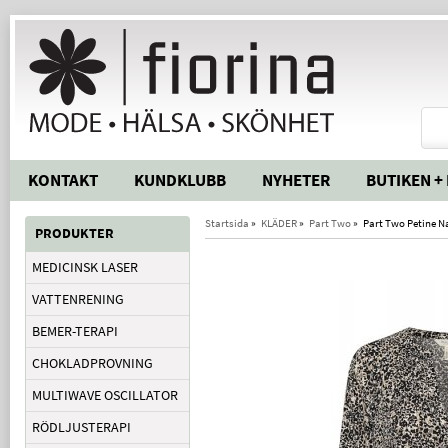
KONTAKT
KUNDKLUBB
NYHETER
BUTIKEN +
Startsida
»
KLÄDER
»
Part Two
»
Part Two Petine N
PRODUKTER
MEDICINSK LASER
VATTENRENING
BEMER-TERAPI
CHOKLADPROVNING
MULTIWAVE OSCILLATOR
RÖDLJUSTERAPI