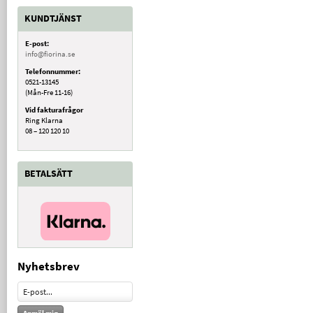
KUNDTJÄNST
E-post:
info@fiorina.se
Telefonnummer:
0521-13145
(Mån-Fre 11-16)
Vid fakturafrågor
Ring Klarna
08 – 120 120 10
BETALSÄTT
Nyhetsbrev