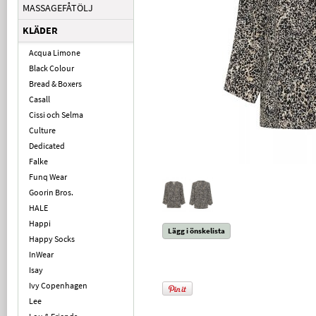
MASSAGEFÅTÖLJ
KLÄDER
Acqua Limone
Black Colour
Bread & Boxers
Casall
Cissi och Selma
Culture
Dedicated
Falke
Funq Wear
Goorin Bros.
HALE
Happi
Lägg i önskelista
Happy Socks
InWear
Isay
Ivy Copenhagen
Lee