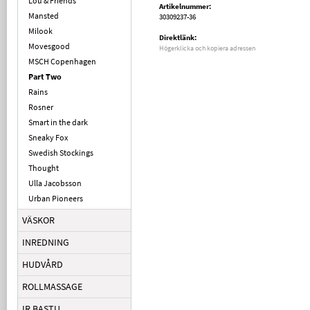
Lou & Friends
Artikelnummer:
Mansted
30309237-36
Milook
Direktlänk:
Movesgood
Högerklicka och kopiera adressen
MSCH Copenhagen
Part Two
Rains
Rosner
Smart in the dark
Sneaky Fox
Swedish Stockings
Thought
Ulla Jacobsson
Urban Pioneers
VÄSKOR
INREDNING
HUDVÅRD
ROLLMASSAGE
IR BASTU