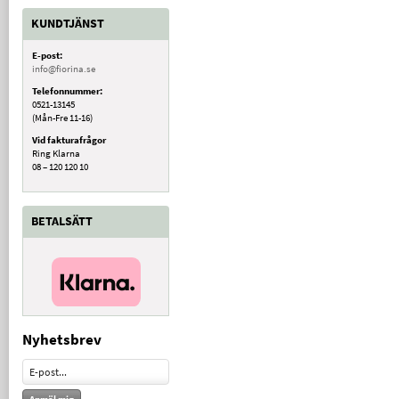
KUNDTJÄNST
E-post:
info@fiorina.se
Telefonnummer:
0521-13145
(Mån-Fre 11-16)
Vid fakturafrågor
Ring Klarna
08 – 120 120 10
BETALSÄTT
Nyhetsbrev