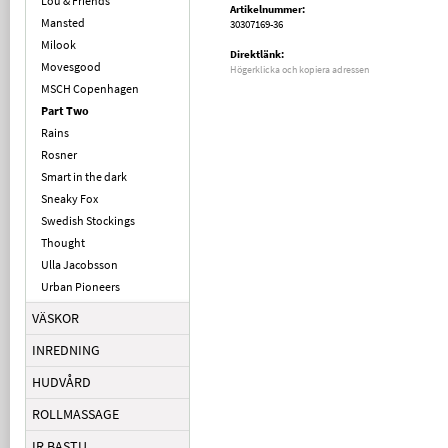
Lou & Friends
Artikelnummer:
Mansted
30307169-36
Milook
Direktlänk:
Movesgood
Högerklicka och kopiera adressen
MSCH Copenhagen
Part Two
Rains
Rosner
Smart in the dark
Sneaky Fox
Swedish Stockings
Thought
Ulla Jacobsson
Urban Pioneers
VÄSKOR
INREDNING
HUDVÅRD
ROLLMASSAGE
IR BASTU