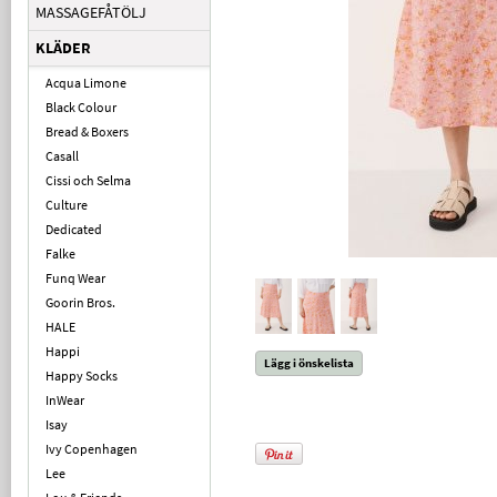
MASSAGEFÅTÖLJ
KLÄDER
Acqua Limone
Black Colour
Bread & Boxers
Casall
Cissi och Selma
Culture
Dedicated
Falke
Funq Wear
Goorin Bros.
HALE
Happi
Lägg i önskelista
Happy Socks
InWear
Isay
Ivy Copenhagen
Lee