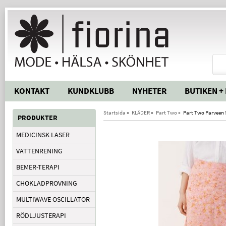
KONTAKT
KUNDKLUBB
NYHETER
BUTIKEN +
Startsida
»
KLÄDER
»
Part Two
»
Part Two Parveen 
PRODUKTER
MEDICINSK LASER
VATTENRENING
BEMER-TERAPI
CHOKLADPROVNING
MULTIWAVE OSCILLATOR
RÖDLJUSTERAPI