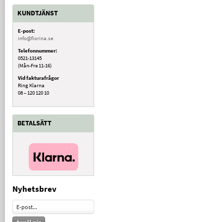
KUNDTJÄNST
E-post:
info@fiorina.se
Telefonnummer:
0521-13145
(Mån-Fre 11-16)
Vid fakturafrågor
Ring Klarna
08 – 120 120 10
BETALSÄTT
Nyhetsbrev