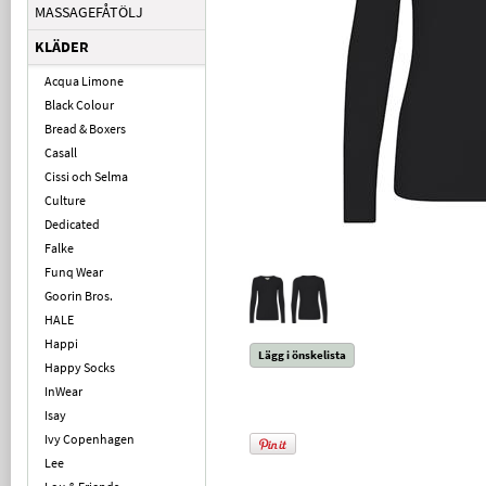
MASSAGEFÅTÖLJ
KLÄDER
Acqua Limone
Black Colour
Bread & Boxers
Casall
Cissi och Selma
Culture
Dedicated
Falke
Funq Wear
Goorin Bros.
HALE
Happi
Lägg i önskelista
Happy Socks
InWear
Isay
Ivy Copenhagen
Lee