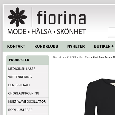
KONTAKT
KUNDKLUBB
NYHETER
BUTIKEN +
Startsida
»
KLÄDER
»
Part Two
»
Part Two Emaja B
PRODUKTER
MEDICINSK LASER
VATTENRENING
BEMER-TERAPI
CHOKLADPROVNING
MULTIWAVE OSCILLATOR
RÖDLJUSTERAPI