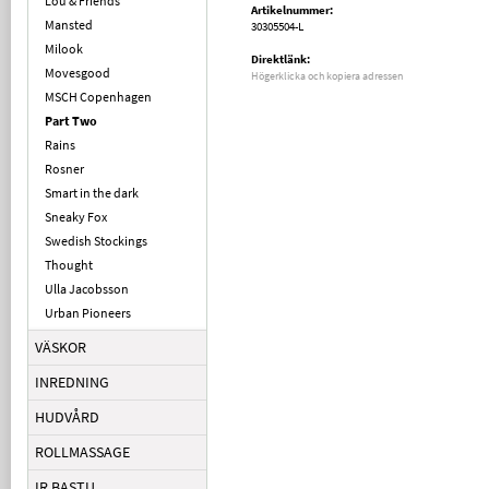
Lou & Friends
Artikelnummer:
Mansted
30305504-L
Milook
Direktlänk:
Movesgood
Högerklicka och kopiera adressen
MSCH Copenhagen
Part Two
Rains
Rosner
Smart in the dark
Sneaky Fox
Swedish Stockings
Thought
Ulla Jacobsson
Urban Pioneers
VÄSKOR
INREDNING
HUDVÅRD
ROLLMASSAGE
IR BASTU