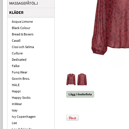
MASSAGEFÅTÖLJ
KLÄDER
Acqua Limone
Black Colour
Bread & Boxers
Casall
Cissi och Selma
Culture
Dedicated
Falke
Funq Wear
Goorin Bros.
HALE
Happi
Lägg i önskelista
Happy Socks
InWear
Isay
Ivy Copenhagen
Lee