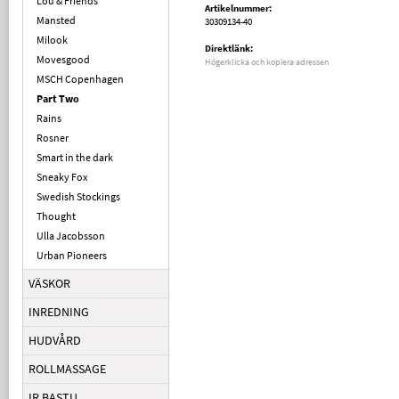
Lou & Friends
Artikelnummer:
Mansted
30309134-40
Milook
Direktlänk:
Movesgood
Högerklicka och kopiera adressen
MSCH Copenhagen
Part Two
Rains
Rosner
Smart in the dark
Sneaky Fox
Swedish Stockings
Thought
Ulla Jacobsson
Urban Pioneers
VÄSKOR
INREDNING
HUDVÅRD
ROLLMASSAGE
IR BASTU