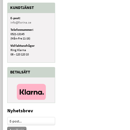
KUNDTJÄNST
E-post:
info@fiorina.se
Telefonnummer:
0521-13145
(Mån-Fre 11-16)
Vid fakturafrågor
Ring Klarna
08 – 120 120 10
BETALSÄTT
Nyhetsbrev