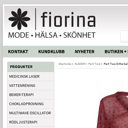
KONTAKT
KUNDKLUBB
NYHETER
BUTIKEN +
Startsida
»
KLÄDER
»
Part Two
»
Part Two Ditte Sal
PRODUKTER
MEDICINSK LASER
VATTENRENING
BEMER-TERAPI
CHOKLADPROVNING
MULTIWAVE OSCILLATOR
RÖDLJUSTERAPI