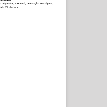
d polyamide, 20% wool, 19% acrylic, 18% alpaca,
ide, 3% elastane