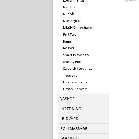
Lou & Friends
Mansted
Milook
Movesgood
MSCH Copenhagen
Part Two
Rains
Rosner
Smart in the dark
Sneaky Fox
Swedish Stockings
Thought
Ulla Jacobsson
Urban Pioneers
VÄSKOR
INREDNING
HUDVÅRD
ROLLMASSAGE
IR BASTU