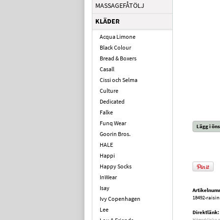
MASSAGEFÅTÖLJ
KLÄDER
Acqua Limone
Black Colour
Bread & Boxers
Casall
Cissi och Selma
Culture
Dedicated
Falke
Funq Wear
Lägg i öns
Goorin Bros.
HALE
Happi
Happy Socks
InWear
Isay
Artikelnum
18492-raisin
Ivy Copenhagen
Lee
Direktlänk:
Högerklicka 