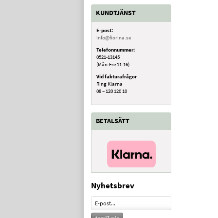
KUNDTJÄNST
E-post:
info@fiorina.se
Telefonnummer:
0521-13145
(Mån-Fre 11-16)
Vid fakturafrågor
Ring Klarna
08 – 120 120 10
BETALSÄTT
Nyhetsbrev