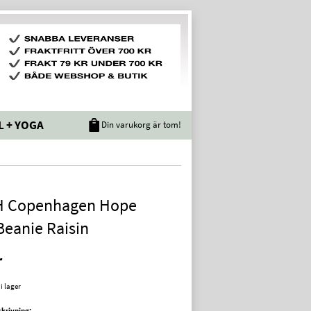
L + YOGA
Din varukorg är tom!
 Copenhagen Hope
Beanie Raisin
r
 i lager
krivning: