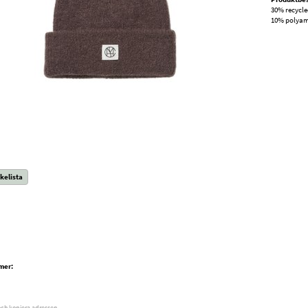
30% recycle
10% polyam
kelista
mer:
och kopiera adressen