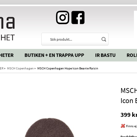
HETER
BUTIKEN + EN TRAPPA UPP
IR BASTU
ROL
ER
»
MSCH Copenhagen
»
MSCH Copenhagen Hope Icon Beanie Raisin
MSCH
Icon 
399 k
Finns ej
Produktbes