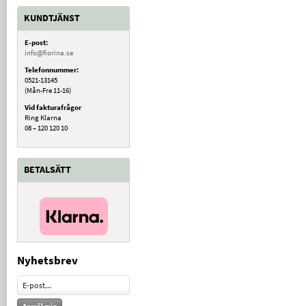
KUNDTJÄNST
E-post:
info@fiorina.se
Telefonnummer:
0521-13145
(Mån-Fre 11-16)
Vid fakturafrågor
Ring Klarna
08 – 120 120 10
BETALSÄTT
Nyhetsbrev