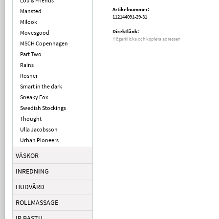
Lou & Friends
Artikelnummer:
Mansted
112144091-29-31
Milook
Direktlänk:
Movesgood
Högerklicka och kopiera adressen
MSCH Copenhagen
Part Two
Rains
Rosner
Smart in the dark
Sneaky Fox
Swedish Stockings
Thought
Ulla Jacobsson
Urban Pioneers
VÄSKOR
INREDNING
HUDVÅRD
ROLLMASSAGE
IR BASTU