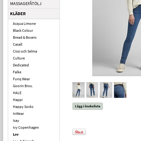
MASSAGEFÅTÖLJ
KLÄDER
Acqua Limone
Black Colour
Bread & Boxers
Casall
Cissi och Selma
Culture
Dedicated
Falke
Funq Wear
Goorin Bros.
HALE
Happi
Lägg i önskelista
Happy Socks
InWear
Isay
Ivy Copenhagen
Lee