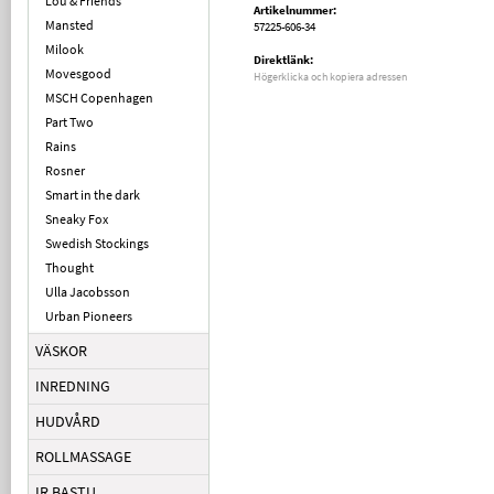
Lou & Friends
Artikelnummer:
Mansted
57225-606-34
Milook
Direktlänk:
Movesgood
Högerklicka och kopiera adressen
MSCH Copenhagen
Part Two
Rains
Rosner
Smart in the dark
Sneaky Fox
Swedish Stockings
Thought
Ulla Jacobsson
Urban Pioneers
VÄSKOR
INREDNING
HUDVÅRD
ROLLMASSAGE
IR BASTU