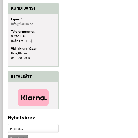
KUNDTJÄNST
E-post:
info@fiorina.se
Telefonnummer:
0521-13145
(Mån-Fre 11-16)
Vid fakturafrågor
Ring Klarna
08 – 120 120 10
BETALSÄTT
Nyhetsbrev