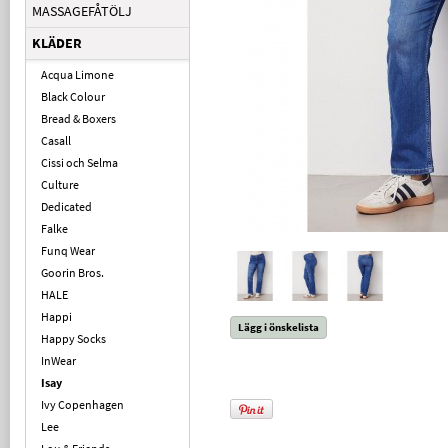
MASSAGEFÅTÖLJ
KLÄDER
Acqua Limone
Black Colour
Bread & Boxers
Casall
Cissi och Selma
Culture
Dedicated
Falke
Funq Wear
Goorin Bros.
HALE
Happi
Lägg i önskelista
Happy Socks
InWear
Isay
Ivy Copenhagen
Lee