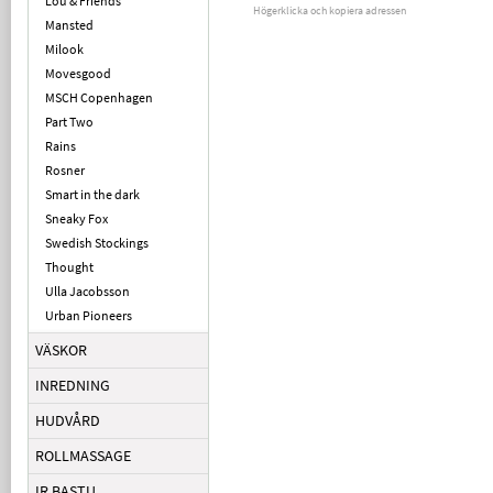
Lou & Friends
Högerklicka och kopiera adressen
Mansted
Milook
Movesgood
MSCH Copenhagen
Part Two
Rains
Rosner
Smart in the dark
Sneaky Fox
Swedish Stockings
Thought
Ulla Jacobsson
Urban Pioneers
VÄSKOR
INREDNING
HUDVÅRD
ROLLMASSAGE
IR BASTU