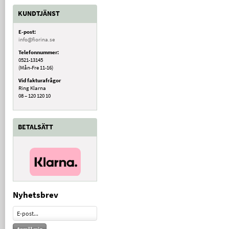
KUNDTJÄNST
E-post:
info@fiorina.se
Telefonnummer:
0521-13145
(Mån-Fre 11-16)
Vid fakturafrågor
Ring Klarna
08 – 120 120 10
BETALSÄTT
Nyhetsbrev