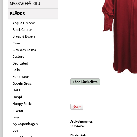
MASSAGEFÅTÖLJ
KLÄDER
Acqua Limone
Black Colour
Bread & Boxers
Casall
Cissi och Selma
Culture
Dedicated
Falke
Funq Wear
Lägg i önskelista
Goorin Bros.
HALE
Happi
Happy Socks
InWear
Isay
Artikelnummer:
Ivy Copenhagen
56734-404-L
Lee
Direktlänk: