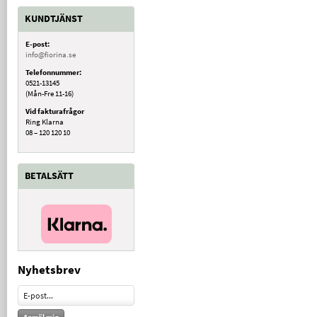
KUNDTJÄNST
E-post:
info@fiorina.se
Telefonnummer:
0521-13145
(Mån-Fre 11-16)
Vid fakturafrågor
Ring Klarna
08 – 120 120 10
BETALSÄTT
Nyhetsbrev