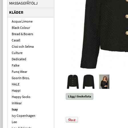
MASSAGEFÅTÖLJ
KLÄDER
Acqua Limone
Black Colour
Bread & Boxers
Casall
Cissi och Selma
Culture
Dedicated
Falke
Funq Wear
Goorin Bros.
HALE
Happi
Lägg i önskelista
Happy Socks
InWear
Isay
Ivy Copenhagen
Lee