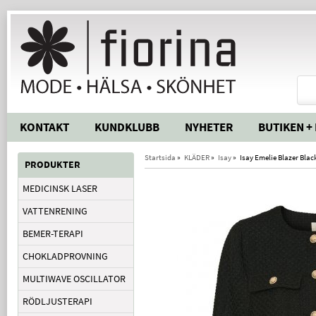
KONTAKT
KUNDKLUBB
NYHETER
BUTIKEN +
Startsida
»
KLÄDER
»
Isay
»
Isay Emelie Blazer Blac
PRODUKTER
MEDICINSK LASER
VATTENRENING
BEMER-TERAPI
CHOKLADPROVNING
MULTIWAVE OSCILLATOR
RÖDLJUSTERAPI