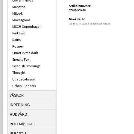
Lou & Friends
Artikelnummer:
Mansted
57483-900-36
Milook
Direktlänk:
Movesgood
Högerklicka och kopiera adressen
MSCH Copenhagen
Part Two
Rains
Rosner
Smart in the dark
Sneaky Fox
Swedish Stockings
Thought
Ulla Jacobsson
Urban Pioneers
VÄSKOR
INREDNING
HUDVÅRD
ROLLMASSAGE
IR BASTU