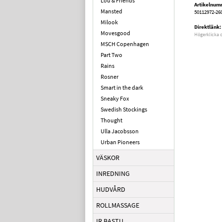
Lou & Friends
Artikelnum
Mansted
50112972-26
Milook
Direktlänk:
Movesgood
Högerklicka 
MSCH Copenhagen
Part Two
Rains
Rosner
Smart in the dark
Sneaky Fox
Swedish Stockings
Thought
Ulla Jacobsson
Urban Pioneers
VÄSKOR
INREDNING
HUDVÅRD
ROLLMASSAGE
IR BASTU