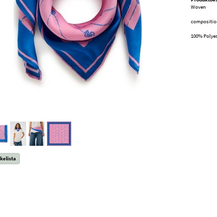
Woven
compositio
100% Polye
kelista