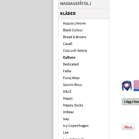
MASSAGEFÅTÖLJ
KLÄDER
Acqua Limone
Black Colour
Bread & Boxers
Casall
Cissi och Selma
Culture
Dedicated
Falke
Funq Wear
Goorin Bros.
HALE
Happi
Lägg i öns
Happy Socks
InWear
Isay
Ivy Copenhagen
Lee