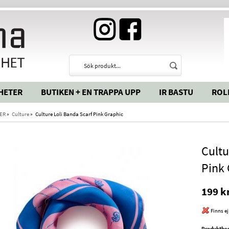
HETER
BUTIKEN + EN TRAPPA UPP
IR BASTU
ROL
ER
»
Culture
»
Culture Loli Banda Scarf Pink Graphic
Cultu
Pink 
199 k
Finns ej
Produktbes