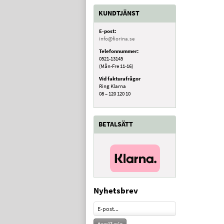
KUNDTJÄNST
E-post:
info@fiorina.se
Telefonnummer:
0521-13145
(Mån-Fre 11-16)
Vid fakturafrågor
Ring Klarna
08 – 120 120 10
BETALSÄTT
Nyhetsbrev