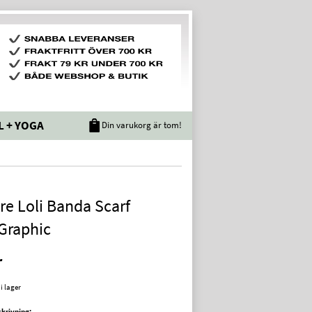
L + YOGA
Din varukorg är tom!
re Loli Banda Scarf
Graphic
r
 i lager
krivning: