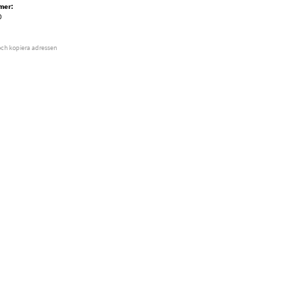
mer:
0
och kopiera adressen