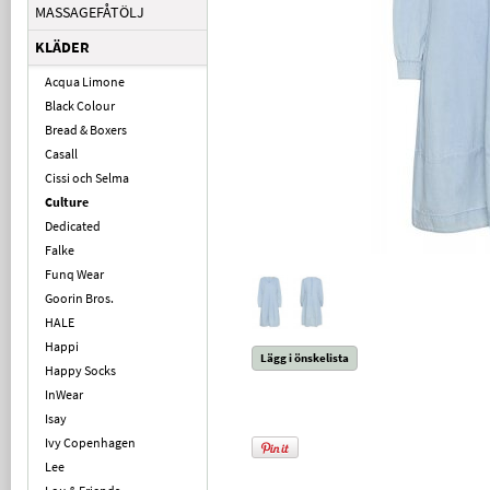
MASSAGEFÅTÖLJ
KLÄDER
Acqua Limone
Black Colour
Bread & Boxers
Casall
Cissi och Selma
Culture
Dedicated
Falke
Funq Wear
Goorin Bros.
HALE
Happi
Lägg i önskelista
Happy Socks
InWear
Isay
Ivy Copenhagen
Lee