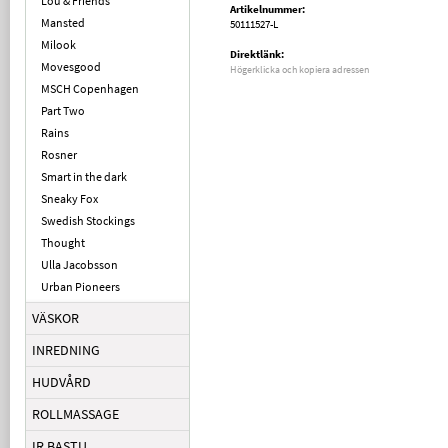
Lou & Friends
Artikelnummer:
Mansted
50111527-L
Milook
Direktlänk:
Movesgood
Högerklicka och kopiera adressen
MSCH Copenhagen
Part Two
Rains
Rosner
Smart in the dark
Sneaky Fox
Swedish Stockings
Thought
Ulla Jacobsson
Urban Pioneers
VÄSKOR
INREDNING
HUDVÅRD
ROLLMASSAGE
IR BASTU