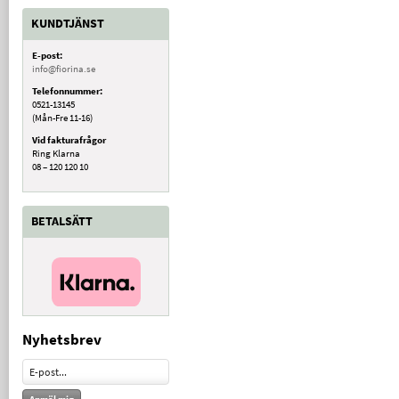
KUNDTJÄNST
E-post:
info@fiorina.se
Telefonnummer:
0521-13145
(Mån-Fre 11-16)
Vid fakturafrågor
Ring Klarna
08 – 120 120 10
BETALSÄTT
Nyhetsbrev