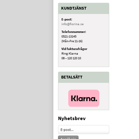
KUNDTJÄNST
E-post:
info@fiorina.se
Telefonnummer:
0521-13145
(Mån-Fre 11-16)
Vid fakturafrågor
Ring Klarna
08 – 120 120 10
BETALSÄTT
Nyhetsbrev