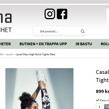
HETER
BUTIKEN + EN TRAPPA UPP
IR BASTU
ROL
ER
»
Casall
»
Casall Fleur High Waist Tights Fleur
Casal
Tight
899 k
Finns i 
Lä