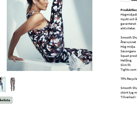
Produktbes
Högmidjade 
mjukt och å
garanterat 
aktiviteter.
Smooth Sha
Återvunnet 
Hög midja.
Säsongens 
Squat proof
Hellång.
Slim fit.
Tights som 
75% Recycle
Smooth Sha
skönt tyg m
Tillverkad i
kelista