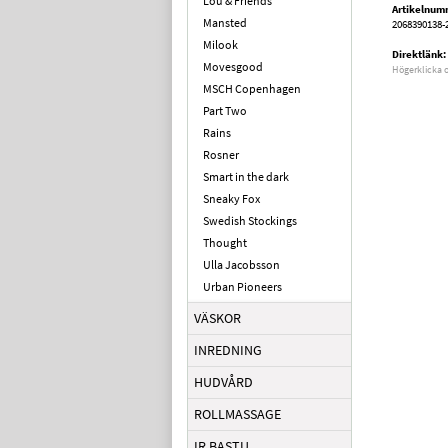
Lou & Friends
Artikelnum
Mansted
2068390138-
Milook
Direktlänk:
Movesgood
Högerklicka 
MSCH Copenhagen
Part Two
Rains
Rosner
Smart in the dark
Sneaky Fox
Swedish Stockings
Thought
Ulla Jacobsson
Urban Pioneers
VÄSKOR
INREDNING
HUDVÅRD
ROLLMASSAGE
IR BASTU