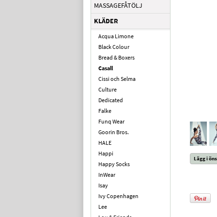
MASSAGEFÅTÖLJ
KLÄDER
Acqua Limone
Black Colour
Bread & Boxers
Casall
Cissi och Selma
Culture
Dedicated
Falke
Funq Wear
Goorin Bros.
HALE
Happi
Lägg i öns
Happy Socks
InWear
Isay
Ivy Copenhagen
Lee