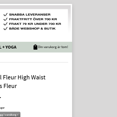
L + YOGA
Din varukorg är tom!
l Fleur High Waist
s Fleur
r
lager
gg i varukorg »