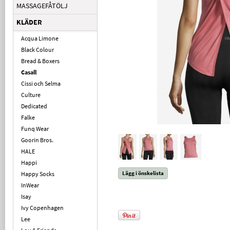
MASSAGEFÅTÖLJ
KLÄDER
Acqua Limone
Black Colour
Bread & Boxers
Casall
Cissi och Selma
Culture
Dedicated
Falke
Funq Wear
Goorin Bros.
HALE
Happi
Lägg i önskelista
Happy Socks
InWear
Isay
Ivy Copenhagen
Lee