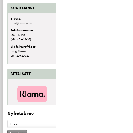
KUNDTJÄNST
E-post:
info@fiorina.se
Telefonnummer:
0521-13145
(Mån-Fre 11-16)
Vid fakturafrågor
Ring Klarna
08 – 120 120 10
BETALSÄTT
Nyhetsbrev