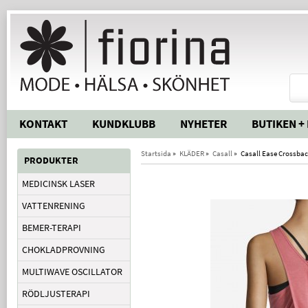
KONTAKT
KUNDKLUBB
NYHETER
BUTIKEN +
Startsida
»
KLÄDER
»
Casall
»
Casall Ease Crossbac
PRODUKTER
MEDICINSK LASER
VATTENRENING
BEMER-TERAPI
CHOKLADPROVNING
MULTIWAVE OSCILLATOR
RÖDLJUSTERAPI