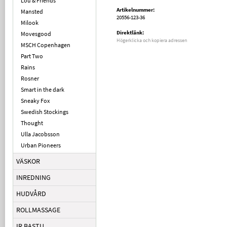
Lou & Friends
Artikelnummer:
Mansted
20556-123-36
Milook
Direktlänk:
Movesgood
Högerklicka och kopiera adressen
MSCH Copenhagen
Part Two
Rains
Rosner
Smart in the dark
Sneaky Fox
Swedish Stockings
Thought
Ulla Jacobsson
Urban Pioneers
VÄSKOR
INREDNING
HUDVÅRD
ROLLMASSAGE
IR BASTU