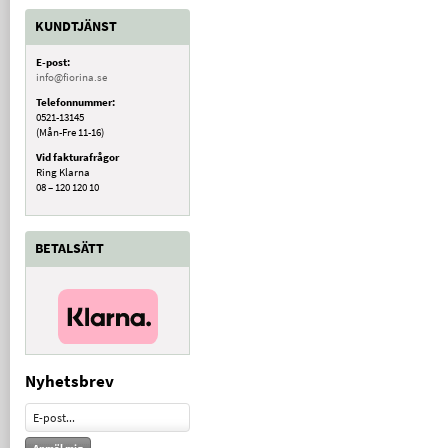
KUNDTJÄNST
E-post:
info@fiorina.se
Telefonnummer:
0521-13145
(Mån-Fre 11-16)
Vid fakturafrågor
Ring Klarna
08 – 120 120 10
BETALSÄTT
Nyhetsbrev