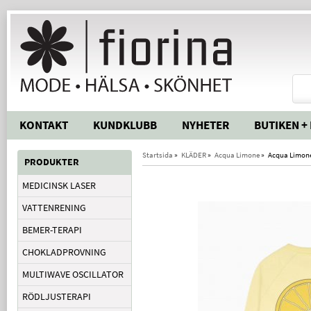
KONTAKT
KUNDKLUBB
NYHETER
BUTIKEN +
Startsida
»
KLÄDER
»
Acqua Limone
»
Acqua Limone
PRODUKTER
MEDICINSK LASER
VATTENRENING
BEMER-TERAPI
CHOKLADPROVNING
MULTIWAVE OSCILLATOR
RÖDLJUSTERAPI