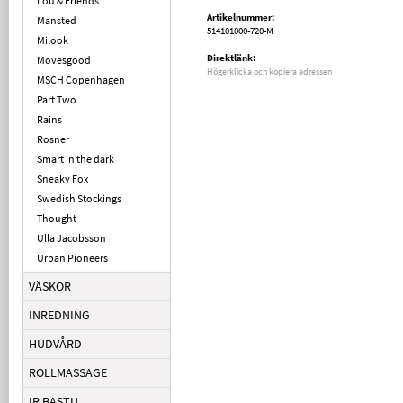
Lou & Friends
Artikelnummer:
Mansted
514101000-720-M
Milook
Direktlänk:
Movesgood
Högerklicka och kopiera adressen
MSCH Copenhagen
Part Two
Rains
Rosner
Smart in the dark
Sneaky Fox
Swedish Stockings
Thought
Ulla Jacobsson
Urban Pioneers
VÄSKOR
INREDNING
HUDVÅRD
ROLLMASSAGE
IR BASTU