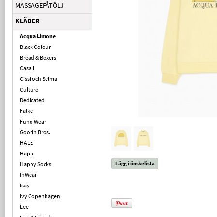
MASSAGEFÅTÖLJ
KLÄDER
Acqua Limone
Black Colour
Bread & Boxers
Casall
Cissi och Selma
Culture
Dedicated
Falke
Funq Wear
Goorin Bros.
HALE
Happi
Lägg i önskelista
Happy Socks
InWear
Isay
Ivy Copenhagen
Lee