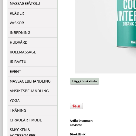
MASSAGEFÅTÖLJ
KLÄDER
VÄSKOR
INREDNING
HUDVÅRD
ROLLMASSAGE
IR BASTU
EVENT
MASSAGEBEHANDLING
Lägg i önskelista
ANSIKTSBEHANDLING
YOGA
TRÄNING
CIRKULÄRT MODE
Artikelnummer:
78840006
SMYCKEN &
Direktlänk:
ACCESSOARER