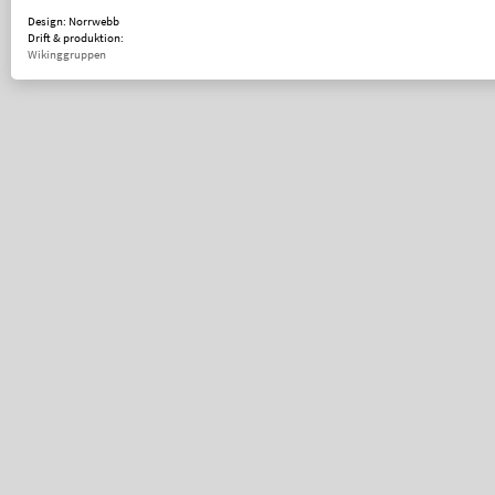
Design: Norrwebb
Drift & produktion:
Wikinggruppen