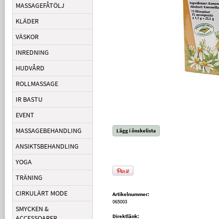
MASSAGEFÅTÖLJ
KLÄDER
VÄSKOR
INREDNING
HUDVÅRD
ROLLMASSAGE
IR BASTU
EVENT
MASSAGEBEHANDLING
Lägg i önskelista
ANSIKTSBEHANDLING
YOGA
TRÄNING
CIRKULÄRT MODE
Artikelnummer:
065003
SMYCKEN &
Direktlänk:
ACCESSOARER