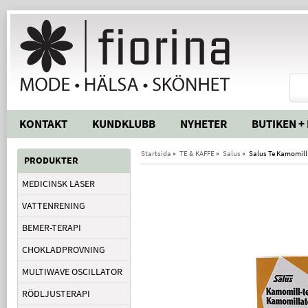
KONTAKT
KUNDKLUBB
NYHETER
BUTIKEN +
Startsida
»
TE & KAFFE
»
Salus
»
Salus Te Kamomill 
PRODUKTER
MEDICINSK LASER
VATTENRENING
BEMER-TERAPI
CHOKLADPROVNING
MULTIWAVE OSCILLATOR
RÖDLJUSTERAPI