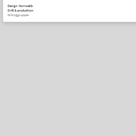
Design: Norrwebb
Drift & produktion:
Wikinggruppen