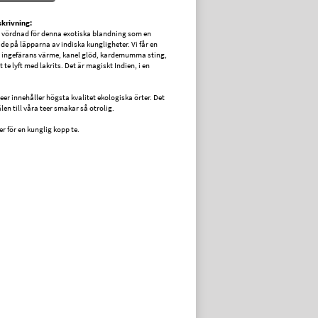
krivning:
 i vördnad för denna exotiska blandning som en
e på läpparna av indiska kungligheter. Vi får en
 ingefärans värme, kanel glöd, kardemumma sting,
t te lyft med lakrits. Det är magiskt Indien, i en
eer innehåller högsta kvalitet ekologiska örter. Det
älen till våra teer smakar så otrolig.
r för en kunglig kopp te.