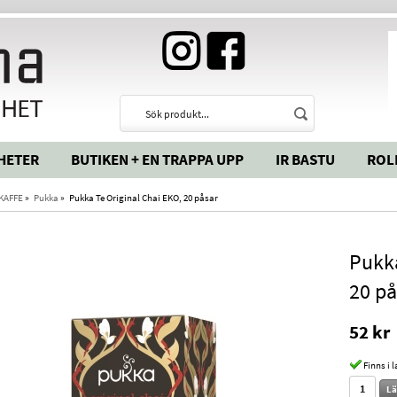
HETER
BUTIKEN + EN TRAPPA UPP
IR BASTU
ROL
 KAFFE
»
Pukka
»
Pukka Te Original Chai EKO, 20 påsar
Pukka
20 på
52 kr
Finns i 
Lä