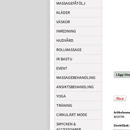
MASSAGEFÅTÖLJ
KLÄDER
VÄSKOR
INREDNING
HUDVÅRD
ROLLMASSAGE
IR BASTU
EVENT
Lägg i öns
MASSAGEBEHANDLING
ANSIKTSBEHANDLING
YOGA
TRÄNING
Artikelnum
CIRKULÄRT MODE
BIO5799
SMYCKEN &
Direktlänk:
ACCESSOARER
Högerklicka 