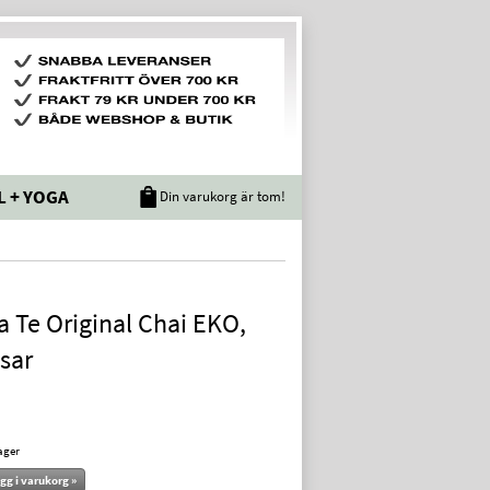
L + YOGA
Din varukorg är tom!
 Te Original Chai EKO,
sar
lager
gg i varukorg »