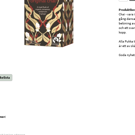
Produktbes
Chai - vara
gång dansad
belöning av
och ett svar
kopp.
Alla Pukka t
är ett av sk
Goda nyhete
kelista
mer:
och kopiera adressen