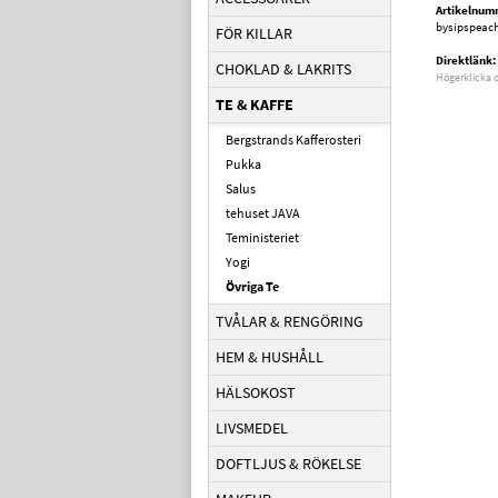
Artikelnum
bysipspeac
FÖR KILLAR
Direktlänk:
CHOKLAD & LAKRITS
Högerklicka 
TE & KAFFE
Bergstrands Kafferosteri
Pukka
Salus
tehuset JAVA
Teministeriet
Yogi
Övriga Te
TVÅLAR & RENGÖRING
HEM & HUSHÅLL
HÄLSOKOST
LIVSMEDEL
DOFTLJUS & RÖKELSE