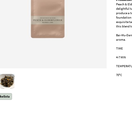
Peach & Elde
delightful t
produce a t
foundation 
exquisite t
this blend t
Bai-Mu-Dan 
aroma.
TIME
4-7 MIN
TEMPERAT
70°C
kelista