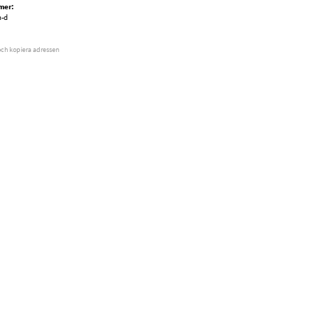
mer:
h-d
och kopiera adressen