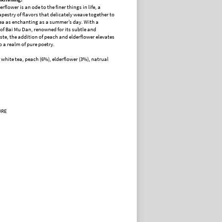
rflower is an ode to the finer things in life, a
apestry of flavors that delicately weave together to
ea as enchanting as a summer’s day. With a
of Bai Mu Dan, renowned for its subtle and
aste, the addition of peach and elderflower elevates
o a realm of pure poetry.
white tea, peach (6%), elderflower (3%), natrual
URE