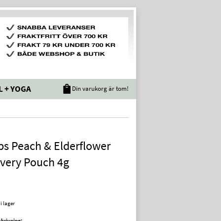
L + YOGA
Din varukorg är tom!
ps Peach & Elderflower
very Pouch 4g
 i lager
krivning: