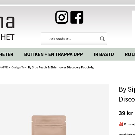
HETER
BUTIKEN + EN TRAPPA UPP
IR BASTU
ROL
 KAFFE
»
Övriga Te
»
By Sips Peach & Elderflower Discovery Pouch 4g
By Si
Disco
39 kr
Finns ej
Produktbes